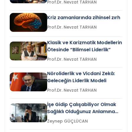
Prof.Dr. Nevzat TARHAN
Kriz zamanlarında zihinsel zırh
Prof.Dr. Nevzat TARHAN
Klasik ve Karizmatik Modellerin
Ötesinde “Bilimsel Liderlik”
Prof.Dr. Nevzat TARHAN
Nöroliderlik ve Vicdani Zekâ:
Geleceğin Liderlik Modeli
Prof.Dr. Nevzat TARHAN
İşe Gidip Çalışabiliyor Olmak
Sağlıklı Olduğunuz Anlamına
Gelir mi?
Zeynep GÜÇLÜCAN