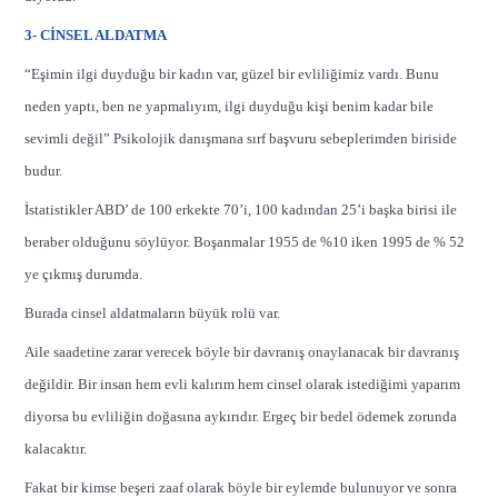
3- CİNSEL ALDATMA
“Eşimin ilgi duyduğu bir kadın var, güzel bir evliliğimiz vardı. Bunu
neden yaptı, ben ne yapmalıyım, ilgi duyduğu kişi benim kadar bile
sevimli değil” Psikolojik danışmana sırf başvuru sebeplerimden biriside
budur.
İstatistikler ABD’ de 100 erkekte 70’i, 100 kadından 25’i başka birisi ile
beraber olduğunu söylüyor. Boşanmalar 1955 de %10 iken 1995 de % 52
ye çıkmış durumda.
Burada cinsel aldatmaların büyük rolü var.
Aile saadetine zarar verecek böyle bir davranış onaylanacak bir davranış
değildir. Bir insan hem evli kalırım hem cinsel olarak istediğimi yaparım
diyorsa bu evliliğin doğasına aykırıdır. Ergeç bir bedel ödemek zorunda
kalacaktır.
Fakat bir kimse beşeri zaaf olarak böyle bir eylemde bulunuyor ve sonra