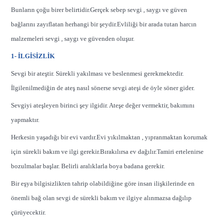
Bunların çoğu birer belirtidir.Gerçek sebep sevgi , saygı ve güven
bağlarını zayıflatan herhangi bir şeydir.Evliliği bir arada tutan harcın
malzemeleri sevgi , saygı ve güvenden oluşur.
1- İLGİSİZLİK
Sevgi bir ateştir. Sürekli yakılması ve beslenmesi gerekmektedir.
İlgilenilmediğin de ateş nasıl sönerse sevgi ateşi de öyle söner gider.
Sevgiyi ateşleyen birinci şey ilgidir. Ateşe değer vermektir, bakımını
yapmaktır.
Herkesin yaşadığı bir evi vardır.Evi yıkılmaktan , yıpranmaktan korumak
için sürekli bakım ve ilgi gerekir.Bırakılırsa ev dağılır.Tamiri ertelenirse
bozulmalar başlar. Belirli aralıklarla boya badana gerekir.
Bir eşya bilgisizlikten tahrip olabildiğine göre insan ilişkilerinde en
önemli bağ olan sevgi de sürekli bakım ve ilgiye alınmazsa dağılıp
çürüyecektir.