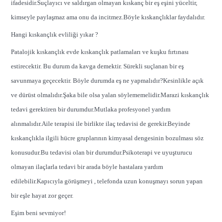
ifadesidir.Suçlayıcı ve saldırgan olmayan kıskanç bir eş eşini yüceltir,
kimseyle paylaşmaz ama onu da incitmez.Böyle kıskançlıklar faydalıdır.
Hangi kıskançlık evliliği yıkar ?
Patalojik kıskançlık evde kıskançlık patlamaları ve kuşku fırtınası
estirecektir. Bu durum da kavga demektir. Sürekli suçlanan bir eş
savunmaya geçecektir. Böyle durumda eş ne yapmalıdır?Kesinlikle açık
ve dürüst olmalıdır.Şaka bile olsa yalan söylememelidir.Marazi kıskançlık
tedavi gerektiren bir durumdur.Mutlaka profesyonel yardım
alınmalıdır.Aile terapisi ile birlikte ilaç tedavisi de gerekir.Beyinde
kıskançlıkla ilgili hücre gruplarının kimyasal dengesinin bozulması söz
konusudur.Bu tedavisi olan bir durumdur.Psikoterapi ve uyuşturucu
olmayan ilaçlarla tedavi bir arada böyle hastalara yardım
edilebilir.Kapıcıyla görüşmeyi , telefonda uzun konuşmayı sorun yapan
bir eşle hayat zor geçer.
Eşim beni sevmiyor!