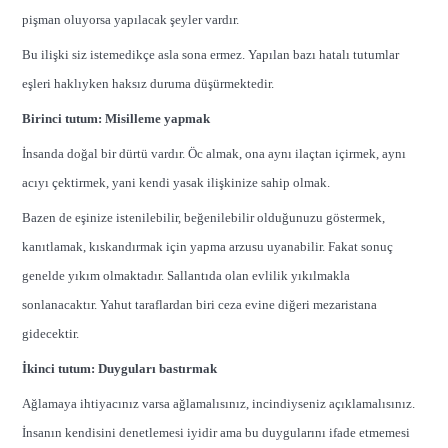
pişman oluyorsa yapılacak şeyler vardır.
Bu ilişki siz istemedikçe asla sona ermez. Yapılan bazı hatalı tutumlar
eşleri haklıyken haksız duruma düşürmektedir.
Birinci tutum: Misilleme yapmak
İnsanda doğal bir dürtü vardır. Öc almak, ona aynı ilaçtan içirmek, aynı
acıyı çektirmek, yani kendi yasak ilişkinize sahip olmak.
Bazen de eşinize istenilebilir, beğenilebilir olduğunuzu göstermek,
kanıtlamak, kıskandırmak için yapma arzusu uyanabilir. Fakat sonuç
genelde yıkım olmaktadır. Sallantıda olan evlilik yıkılmakla
sonlanacaktır. Yahut taraflardan biri ceza evine diğeri mezaristana
gidecektir.
İkinci tutum: Duyguları bastırmak
Ağlamaya ihtiyacınız varsa ağlamalısınız, incindiyseniz açıklamalısınız.
İnsanın kendisini denetlemesi iyidir ama bu duygularını ifade etmemesi