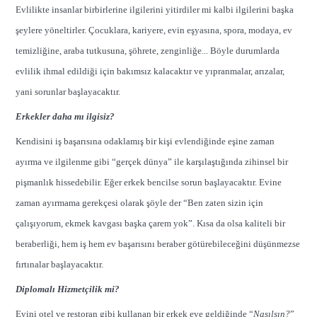
Evlilikte insanlar birbirlerine ilgilerini yitirdiler mi kalbi ilgilerini başka
şeylere yöneltirler. Çocuklara, kariyere, evin eşyasına, spora, modaya, ev
temizliğine, araba tutkusuna, şöhrete, zenginliğe... Böyle durumlarda
evlilik ihmal edildiği için bakımsız kalacaktır ve yıpranmalar, arızalar,
yani sorunlar başlayacaktır.
Erkekler daha mı ilgisiz?
Kendisini iş başarısına odaklamış bir kişi evlendiğinde eşine zaman
ayırma ve ilgilenme gibi “gerçek dünya” ile karşılaştığında zihinsel bir
pişmanlık hissedebilir. Eğer erkek bencilse sorun başlayacaktır. Evine
zaman ayırmama gerekçesi olarak şöyle der “Ben zaten sizin için
çalışıyorum, ekmek kavgası başka çarem yok”. Kısa da olsa kaliteli bir
beraberliği, hem iş hem ev başarısını beraber götürebileceğini düşünmezse
fırtınalar başlayacaktır.
Diplomalı Hizmetçilik mi?
Evini otel ve restoran gibi kullanan bir erkek eve geldiğinde “
Nasılsın?
”