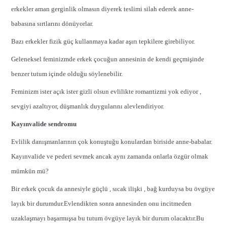
erkekler aman gerginlik olmasın diyerek teslimi silah ederek anne-
babasına sırtlarını dönüyorlar.
Bazı erkekler fizik güç kullanmaya kadar aşırı tepkilere girebiliyor.
Geleneksel feminizmde erkek çocuğun annesinin de kendi geçmişinde
benzer tutum içinde olduğu söylenebilir.
Feminizm ister açık ister gizli olsun evlilikte romantizmi yok ediyor ,
sevgiyi azaltıyor, düşmanlık duygularını alevlendiriyor.
Kayınvalide sendromu
Evlilik danışmanlarının çok konuştuğu konulardan biriside anne-babalar.
Kayınvalide ve pederi sevmek ancak aynı zamanda onlarla özgür olmak
mümkün mü?
Bir erkek çocuk da annesiyle güçlü , sıcak ilişki , bağ kurduysa bu övgüye
layık bir durumdur.Evlendikten sonra annesinden onu incitmeden
uzaklaşmayı başarmışsa bu tutum övgüye layık bir durum olacaktır.Bu