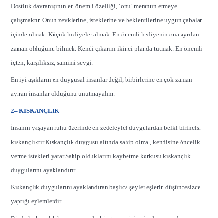
Dostluk davranışının en önemli özelliği, ‘onu’ memnun etmeye
çalışmaktır. Onun zevklerine, isteklerine ve beklentilerine uygun çabalar
içinde olmak. Küçük hediyeler almak. En önemli hediyenin ona ayrılan
zaman olduğunu bilmek. Kendi çıkarını ikinci planda tutmak. En önemli
içten, karşılıksız, samimi sevgi.
En iyi aşıkların en duygusal insanlar değil, birbirlerine en çok zaman
ayıran insanlar olduğunu unutmayalım.
2– KISKANÇLIK
İnsanın yaşayan ruhu üzerinde en zedeleyici duygulardan belki birincisi
kıskançlıktır.Kıskançlık duygusu altında sahip olma , kendisine öncelik
verme istekleri yatar.Sahip olduklarını kaybetme korkusu kıskançlık
duygularını ayaklandırır.
Kıskançlık duygularını ayaklandıran başlıca şeyler eşlerin düşüncesizce
yaptığı eylemlerdir.