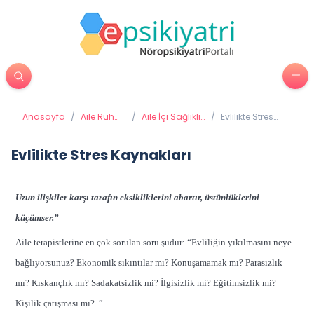
Anasayfa
/
Aile Ruh
/
Aile İçi Sağlıklı
/
Evlilikte Stres
Sağlığı
İletişim
Kaynakları
Evlilikte Stres Kaynakları
Uzun ilişkiler karşı tarafın eksikliklerini abartır, üstünlüklerini
küçümser.”
Aile terapistlerine en çok sorulan soru şudur: “Evliliğin yıkılmasını neye
bağlıyorsunuz? Ekonomik sıkıntılar mı? Konuşamamak mı? Parasızlık
mı? Kıskançlık mı? Sadakatsizlik mi? İlgisizlik mi? Eğitimsizlik mi?
Kişilik çatışması mı?..”