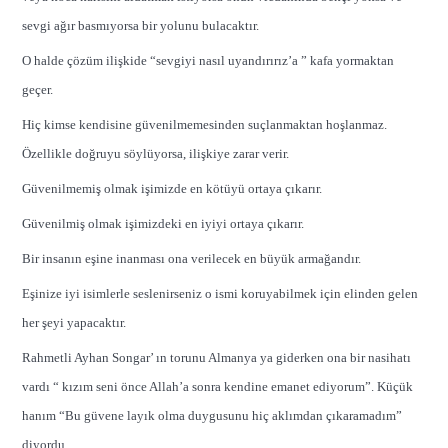
sevgi ağır basmıyorsa bir yolunu bulacaktır.
O halde çözüm ilişkide “sevgiyi nasıl uyandırırız’a ” kafa yormaktan
geçer.
Hiç kimse kendisine güvenilmemesinden suçlanmaktan hoşlanmaz.
Özellikle doğruyu söylüyorsa, ilişkiye zarar verir.
Güvenilmemiş olmak işimizde en kötüyü ortaya çıkarır.
Güvenilmiş olmak işimizdeki en iyiyi ortaya çıkarır.
Bir insanın eşine inanması ona verilecek en büyük armağandır.
Eşinize iyi isimlerle seslenirseniz o ismi koruyabilmek için elinden gelen
her şeyi yapacaktır.
Rahmetli Ayhan Songar’ ın torunu Almanya ya giderken ona bir nasihatı
vardı “ kızım seni önce Allah’a sonra kendine emanet ediyorum”. Küçük
hanım “Bu güvene layık olma duygusunu hiç aklımdan çıkaramadım”
diyordu.