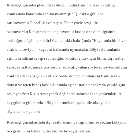
Kıskançlığın arka planındaki duygu budur.Eşinin aileye bağlılığı
konusunda kafasında sorular uyanmıştır.Eşi eskisi gibi ona
sarılmıyordur.Cinsellik azalmıştır. Güler yüzle sevgi ile
bakmıyordur.Konuşmaktan kaçınıyordur kısaca ona olan ilgisinin
azaldığını düşünmektedir.Düz mantıkla baktığında “Hayatında birisi var ,
artık onu seviyor “ kuşkusu kafasında uyanacaktır.Böyle durumlarda
eşinin kendisini sevip sevmediğini kontrol etmek için bilinç dışı testler
yapacaktır.Kızdıracak ters sorular soracak , yalan söyleyip söylemediğini
kontrol edecektir.Çok evlilikte böyle dönemler olmuştur.Eşini seven
dürüst ve içten bir eş böyle durumda eşine ısrarla ve tekrarla yanıldığını
söyleyecektir.Kızıp tersleyecek değil ama sabır ve ikna yöntemleri ile
kaygılarını giderecektir.Böyle durumlarda şaka bile olsa yalan
söylememek gerekir.
Kıskançlığın arkasında ilgi azalmasının yattığı bilinirse çözüm kolaydır.
Sevgi dolu bir balayı güler yüz ve birkaç güzel söz...