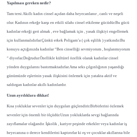
Yapılması gereken nedir?
Tam tersi.Akıllı kadın cinsel açıdan daha heyecanlanır , canlı ve neşeli
olur. Kadının erkeğe karşı en etkili silahı cinsel etkileme gücüdür.Bu gücü
kadınlar erkeği geri almak , eve bağlamak için , yasak ilişkiyi engellemek
için kullanmalıdırlar.Çünkü erkek Poligam’a ( çok eşlilik ) yatkındır.Bu
konuyu açtığınızda kadınlar “Ben cinselliği sevmiyorum , hoşlanmıyorum
“ diyorlar.Doğrudur.Özellikle kültürel özellik olarak kadınlar cinsel
yönden duygularını bastırmaktadırlar.Ama seks çılgınlığının yaşandığı
günümüzde eşlerinin yasak ilişkisini önlemek için yatakta aktif ve
saldırgan kadınlar akıllı kadınlardır.
Uzun ayrılıklara dikkat!
Kısa yokluklar sevenler için duyguları güçlendirir.Birbirlerini özlemek
sevenler için önemli bir ölçüdür.Uzun yokluklarda sevgi bağlarında
zayıflamalar olağandır. İşkolik , kariyer peşinde erkekler veya kadınlar iş
heyecanına o derece kendilerini kaptırırlar ki eş ve çocuklar akıllarına bile