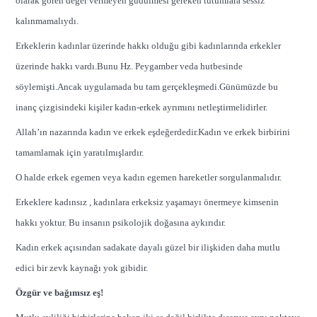
olarak gören değer vermeyen güdülmesi gereken tutumlara sessiz
kalınmamalıydı.
Erkeklerin kadınlar üzerinde hakkı olduğu gibi kadınlarında erkekler
üzerinde hakkı vardı.Bunu Hz. Peygamber veda hutbesinde
söylemişti.Ancak uygulamada bu tam gerçekleşmedi.Günümüzde bu
inanç çizgisindeki kişiler kadın-erkek ayrımını netleştirmelidirler.
Allah’ın nazarında kadın ve erkek eşdeğerdedir.Kadın ve erkek birbirini
tamamlamak için yaratılmışlardır.
O halde erkek egemen veya kadın egemen hareketler sorgulanmalıdır.
Erkeklere kadınsız , kadınlara erkeksiz yaşamayı önermeye kimsenin
hakkı yoktur. Bu insanın psikolojik doğasına aykırıdır.
Kadın erkek açısından sadakate dayalı güzel bir ilişkiden daha mutlu
edici bir zevk kaynağı yok gibidir.
Özgür ve bağımsız eş!