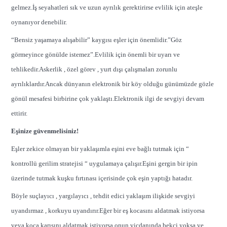
gelmez.İş seyahatleri sık ve uzun ayrılık gerektirirse evlilik için ateşle
oynanıyor denebilir.
“Bensiz yaşamaya alışabilir” kaygısı eşler için önemlidir.”Göz
görmeyince gönülde istemez”.Evlilik için önemli bir uyarı ve
tehlikedir.Askerlik , özel görev , yurt dışı çalışmaları zorunlu
ayrılıklardır.Ancak dünyanın elektronik bir köy olduğu günümüzde gözle
gönül mesafesi birbirine çok yaklaştı.Elektronik ilgi de sevgiyi devam
ettirir.
Eşinize güvenmelisiniz!
Eşler zekice olmayan bir yaklaşımla eşini eve bağlı tutmak için “
kontrollü gerilim stratejisi “ uygulamaya çalışır.Eşini gergin bir ipin
üzerinde tutmak kuşku fırtınası içerisinde çok eşin yaptığı hatadır.
Böyle suçlayıcı , yargılayıcı , tehdit edici yaklaşım ilişkide sevgiyi
uyandırmaz , korkuyu uyandırır.Eğer bir eş kocasını aldatmak istiyorsa
veya koca karısını aldatmak istiyorsa onun vicdanında bekçi yoksa ve