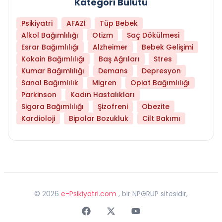
Kategori Bulutu
Psikiyatri
AFAZİ
Tüp Bebek
Alkol Bağımlılığı
Otizm
Saç Dökülmesi
Esrar Bağımlılığı
Alzheimer
Bebek Gelişimi
Kokain Bağımlılığı
Baş Ağrıları
Stres
Kumar Bağımlılığı
Demans
Depresyon
Sanal Bağımlılık
Migren
Opiat Bağımlılığı
Parkinson
Kadın Hastalıkları
Sigara Bağımlılığı
Şizofreni
Obezite
Kardioloji
Bipolar Bozukluk
Cilt Bakımı
©
2026
e-Psikiyatri.com
, bir NPGRUP sitesidir,
Faceebok
Twitter
Youtube