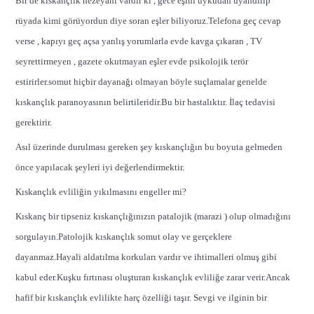
Bir de kıskançlık hezeyanı vardır ki , gece eşini uykudan uyandırıp
rüyada kimi görüyordun diye soran eşler biliyoruz.Telefona geç cevap
verse , kapıyı geç açsa yanlış yorumlarla evde kavga çıkaran , TV
seyrettirmeyen , gazete okutmayan eşler evde psikolojik terör
estirirler.somut hiçbir dayanağı olmayan böyle suçlamalar genelde
kıskançlık paranoyasının belirtileridir.Bu bir hastalıktır. İlaç tedavisi
gerektirir.
Asıl üzerinde durulması gereken şey kıskançlığın bu boyuta gelmeden
önce yapılacak şeyleri iyi değerlendirmektir.
Kıskançlık evliliğin yıkılmasını engeller mi?
Kıskanç bir tipseniz kıskançlığınızın patalojik (marazi ) olup olmadığını
sorgulayın.Patolojik kıskançlık somut olay ve gerçeklere
dayanmaz.Hayali aldatılma korkuları vardır ve ihtimalleri olmuş gibi
kabul eder.Kuşku fırtınası oluşturan kıskançlık evliliğe zarar verir.Ancak
hafif bir kıskançlık evlilikte harç özelliği taşır. Sevgi ve ilginin bir