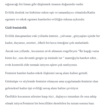
sığınacağı bir liman gibi düşünmek insanın doğasında vardır.
Evlilik dostluk ise birbirine ruhen eşit ve tamamlayıcı olmalıdır.Kadın
egemen ve erkek egemen hareketler evliliğin ruhuna aykırıdır.
Gizli feministlik
Evlilik danışmanları eski yıllarda ümitsiz , yalvaran , gözyaşları içinde bir
kadın, duyarsız, otoriter , öfkeli bir koca örneğine çok rastlarlardı.
Ancak son yıllarda , kocasının zevk almasını engelleyen “İki kaşığı varsa
birini kır , onu devamlı gergin ip üstünde tut “ mantığıyla hareket eden ,
evde kontrolü elde tutmak isteyen eşlere çok rastlıyoruz.
Feminist hareket kadın-erkek ilişkisini savaş alanı haline getirdi.
Görünüşte ve söylemde feminist olmayan ama uygulamada feminist olan
geleneksel kadın tipi evliliği savaş alanı haline çeviriyor.
Özellikle kocasının ailesine karşı itici , dışlayıcı tutumları ile ona sahip
olmak istiyor.Feminist bir bencillikte denebilen bu tutum sorunu bazı