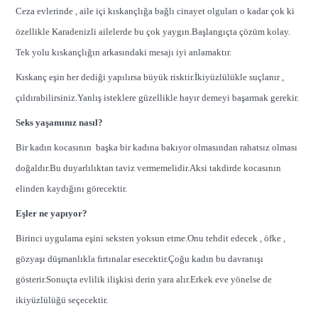
Ceza evlerinde , aile içi kıskançlığa bağlı cinayet olguları o kadar çok ki
özellikle Karadenizli ailelerde bu çok yaygın.Başlangıçta çözüm kolay.
Tek yolu kıskançlığın arkasındaki mesajı iyi anlamaktır.
Kıskanç eşin her dediği yapılırsa büyük risktir.İkiyüzlülükle suçlanır ,
çıldırabilirsiniz.Yanlış isteklere güzellikle hayır demeyi başarmak gerekir.
Seks yaşamınız nasıl?
Bir kadın kocasının başka bir kadına bakıyor olmasından rahatsız olması
doğaldır.Bu duyarlılıktan taviz vermemelidir.Aksi takdirde kocasının
elinden kaydığını görecektir.
Eşler ne yapıyor?
Birinci uygulama eşini seksten yoksun etme.Onu tehdit edecek , öfke ,
gözyaşı düşmanlıkla fırtınalar esecektir.Çoğu kadın bu davranışı
gösterir.Sonuçta evlilik ilişkisi derin yara alır.Erkek eve yönelse de
ikiyüzlülüğü seçecektir.