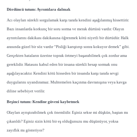
Dördüncü tutum: Ayrıntılara dalmak
Acı olayları sürekli sorgulamak karşı tarafa kendini aşağılanmış hissettirir.
Bazı insanlarda korkunç bir soru sorma ve merak dürtüsü vardır. Olayın
ayrıntılarını dakikası dakikasına öğrenmek kötü niyetli bir dürtüdür. Halk
arasında güzel bir söz vardır “Pisliği karıştırıp sonra kokuyor demek” gibi.
Gerçekten hataların üzerine toprak örtmeyi başarabilmek çok zordur ama
gereklidir. Hatasını kabul eden bir insana sürekli hesap sormak onu
aşağılayacaktır. Kendini kötü hisseden bir insanda karşı tarafa sevgi
duygularını uyandıramaz. Muhtemelen kaçınma davranışına veya kavga
diline sebebiyet verilir.
Beşinci tutum: Kendine güveni kaybetmek
Olayları ayrıştırabilmek çok önemlidir. Eşiniz sekse mi düşkün, baştan mı
çıkarıldı? Eşiniz sizin kötü bir eş olduğunuzu mu düşünüyor, yoksa
zayıflık mı gösteriyor?