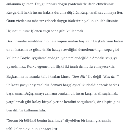
anlamına gelmez. Duygularınızı doğru yöntemlerle ifade etmelisiniz.
Kavga dili haklı insanı haksız duruma düşürür. Karşı tarafı savunmaya iter.
Onun vicdanını rahatsız edecek duygu ifadesinin yolunu bulabilirsiniz.
Üçüncü tutum: İşlenen suçu sopa gibi kullanmak
Bazı insanlar sevdiklerinin hata yapmasından hoşlanır. Başkalarının hatası
onun hatasını az gösterir. Bu hatayı sevdiğini denetlemek için sopa gibi
kullanır. Böyle uygulamalar doğru yöntemler değildir. Aradaki sevgiyi
uyandırmaz. Korku egemen bir ilişki iki tarafı da mutlu etmeyecektir.
Başkasının hatasında kalbi kırılan kimse
“Sen dili”
ile değil
“Ben dili”
ile konuşmayı başarmalıdır. Semavi bağışlayıcılık idealdir ancak herkes
başaramaz. Bağışlamayı zamana bırakan bir insan karşı tarafı suçlamak,
yargılamak gibi kolay bir yol yerine kendini sorgulamak, öz eleştiri gibi
ben dili’ni kullanmalıdır.
“Suçun bir bölümü benim üzerimde” diyebilen bir insan gizlenmiş
tehlikelerin oyununu bozacaktır.