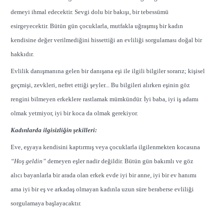
demeyi ihmal edecektir. Sevgi dolu bir bakışı, bir tebessümü
esirgeyecektir. Bütün gün çocuklarla, mutfakla uğraşmış bir kadın
kendisine değer verilmediğini hissettiği an evliliği sorgulaması doğal bir
hakkıdır.
Evlilik danışmanına gelen bir danışana eşi ile ilgili bilgiler sorarız; kişisel
geçmişi, zevkleri, nefret ettiği şeyler... Bu bilgileri alırken eşinin göz
rengini bilmeyen erkeklere rastlamak mümkündür. İyi baba, iyi iş adamı
olmak yetmiyor, iyi bir koca da olmak gerekiyor.
Kadınlarda ilgisizliğin şekilleri:
Eve, eşyaya kendisini kaptırmış veya çocuklarla ilgilenmekten kocasına
“Hoş geldin”
demeyen eşler nadir değildir. Bütün gün bakımlı ve göz
alıcı bayanlarla bir arada olan erkek evde iyi bir anne, iyi bir ev hanımı
ama iyi bir eş ve arkadaş olmayan kadınla uzun süre beraberse evliliği
sorgulamaya başlayacaktır.