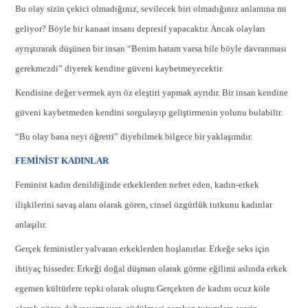
Bu olay sizin çekici olmadığınız, sevilecek biri olmadığınız anlamına mı
geliyor? Böyle bir kanaat insanı depresif yapacaktır. Ancak olayları
ayrıştırarak düşünen bir insan “Benim hatam varsa bile böyle davranması
gerekmezdi” diyerek kendine güveni kaybetmeyecektir.
Kendisine değer vermek ayrı öz eleştiri yapmak ayrıdır. Bir insan kendine
güveni kaybetmeden kendini sorgulayıp geliştirmenin yolunu bulabilir.
“Bu olay bana neyi öğretti” diyebilmek bilgece bir yaklaşımdır.
FEMİNİST KADINLAR
Feminist kadın denildiğinde erkeklerden nefret eden, kadın-erkek
ilişkilerini savaş alanı olarak gören, cinsel özgürlük tutkunu kadınlar
anlaşılır.
Gerçek feministler yalvaran erkeklerden hoşlanırlar. Erkeğe seks için
ihtiyaç hisseder. Erkeği doğal düşman olarak görme eğilimi aslında erkek
egemen kültürlere tepki olarak oluştu.Gerçekten de kadını ucuz köle