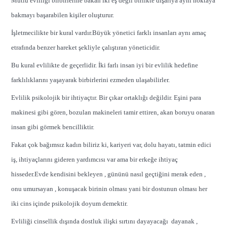
Mutlu evliliği birbirlerine bakan iki eş değil birlikte dışarıya aynı noktaya
bakmayı başarabilen kişiler oluşturur.
İşletmecilikte bir kural vardır.Büyük yönetici farklı insanları aynı amaç
etrafında benzer hareket şekliyle çalıştıran yöneticidir.
Bu kural evlilikte de geçerlidir. İki farlı insan iyi bir evlilik hedefine
farklılıklarını yaşayarak birbirlerini ezmeden ulaşabilirler.
Evlilik psikolojik bir ihtiyaçtır. Bir çıkar ortaklığı değildir. Eşini para
makinesi gibi gören, bozulan makineleri tamir ettiren, akan boruyu onaran
insan gibi görmek bencilliktir.
Fakat çok bağımsız kadın biliriz ki, kariyeri var, dolu hayatı, tatmin edici
iş, ihtiyaçlarını gideren yardımcısı var ama bir erkeğe ihtiyaç
hisseder.Evde kendisini bekleyen , gününü nasıl geçtiğini merak eden ,
onu umursayan , konuşacak birinin olması yani bir dostunun olması her
iki cins içinde psikolojik doyum demektir.
Evliliği cinsellik dışında dostluk ilişki sırtını dayayacağı dayanak ,