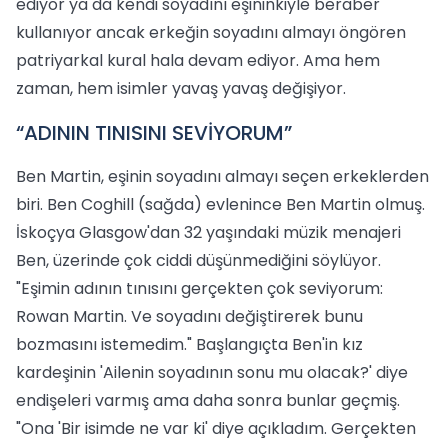
ediyor ya da kendi soyadını eşininkiyle beraber
kullanıyor ancak erkeğin soyadını almayı öngören
patriyarkal kural hala devam ediyor. Ama hem
zaman, hem isimler yavaş yavaş değişiyor.
“ADININ TINISINI SEVİYORUM”
Ben Martin, eşinin soyadını almayı seçen erkeklerden
biri. Ben Coghill (sağda) evlenince Ben Martin olmuş.
İskoçya Glasgow'dan 32 yaşındaki müzik menajeri
Ben, üzerinde çok ciddi düşünmediğini söylüyor.
"Eşimin adının tınısını gerçekten çok seviyorum:
Rowan Martin. Ve soyadını değiştirerek bunu
bozmasını istemedim." Başlangıçta Ben'in kız
kardeşinin 'Ailenin soyadının sonu mu olacak?' diye
endişeleri varmış ama daha sonra bunlar geçmiş.
"Ona 'Bir isimde ne var ki' diye açıkladım. Gerçekten