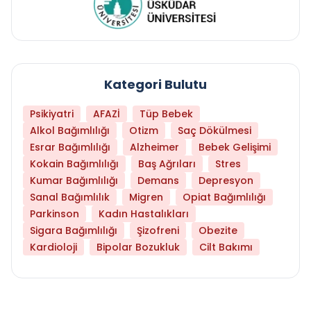
Kategori Bulutu
Psikiyatri
AFAZİ
Tüp Bebek
Alkol Bağımlılığı
Otizm
Saç Dökülmesi
Esrar Bağımlılığı
Alzheimer
Bebek Gelişimi
Kokain Bağımlılığı
Baş Ağrıları
Stres
Kumar Bağımlılığı
Demans
Depresyon
Sanal Bağımlılık
Migren
Opiat Bağımlılığı
Parkinson
Kadın Hastalıkları
Sigara Bağımlılığı
Şizofreni
Obezite
Kardioloji
Bipolar Bozukluk
Cilt Bakımı