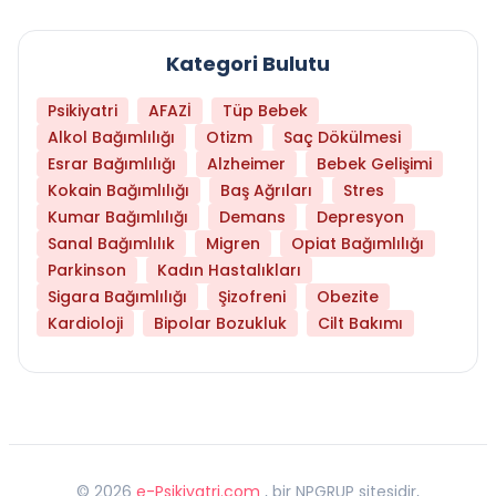
Kategori Bulutu
Psikiyatri
AFAZİ
Tüp Bebek
Alkol Bağımlılığı
Otizm
Saç Dökülmesi
Esrar Bağımlılığı
Alzheimer
Bebek Gelişimi
Kokain Bağımlılığı
Baş Ağrıları
Stres
Kumar Bağımlılığı
Demans
Depresyon
Sanal Bağımlılık
Migren
Opiat Bağımlılığı
Parkinson
Kadın Hastalıkları
Sigara Bağımlılığı
Şizofreni
Obezite
Kardioloji
Bipolar Bozukluk
Cilt Bakımı
©
2026
e-Psikiyatri.com
, bir NPGRUP sitesidir,