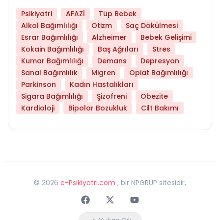
Psikiyatri
AFAZİ
Tüp Bebek
Alkol Bağımlılığı
Otizm
Saç Dökülmesi
Esrar Bağımlılığı
Alzheimer
Bebek Gelişimi
Kokain Bağımlılığı
Baş Ağrıları
Stres
Kumar Bağımlılığı
Demans
Depresyon
Sanal Bağımlılık
Migren
Opiat Bağımlılığı
Parkinson
Kadın Hastalıkları
Sigara Bağımlılığı
Şizofreni
Obezite
Kardioloji
Bipolar Bozukluk
Cilt Bakımı
©
2026
e-Psikiyatri.com
, bir NPGRUP sitesidir,
Faceebok
Twitter
Youtube