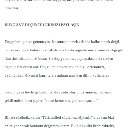
olmazlar.
DUYGU VE DÜŞÜNCELERİNİZİ PAYLAŞIN
Duyguları içinize gömmeyin. İçe atmak demek aslında kalbe atmak değil,
hafızaya atmak, kafaya takmak demek.bu da organlarımıza zarar verdiği gibi
tüm sinir sistemimizi bozar. Siz duygularınızı paylaştıkça o da sizden
öğrenir sizi örnek alır. Duyguları derken sevincinizi, özleminizi,
üzüntünüzü, öfkenizi karşı tarafa anlatın ama ben dilini kullanarak.
Siz dünyaya böyle gelmediniz, dünyada oluştunuz anneniz babanız
şekillendirdi bazı şeyleri "aman kızım sus, çok konuşma…"
Bir ata sözümüz vardır "Türk milleti söylemez söylenir." diye tam bizi
anlatıyor ancak bunların değişmesi lazım. Bu bir evlilik bir birliktelik,