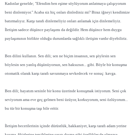
Kadınlar genelde; "Efendim ben eşime söylüyorum anlatmaya çalışıyorum
beni dinlemiyor." Acaba siz hiç onları dinlediniz mi? Biraz iğneyi kendimize
batırmalıyız. Karşı tarafı dinlemeliyiz onları anlamak için dinlemeliyiz.
İletişim sadece düşünce paylaşımı da değildir. Hem düşünce hem duygu
paylaşımının birlikte olduğu durumlarda sağlıklı iletişim vardır diyebiliriz.
Ben dilini kullanın. Sen dili; sen ne biçim insansın, sen şöylesin sen
böylesin sen yanlış düşünüyorsun, sen haksızsın... gibi. Böyle bir konuşma
otomatik olarak karşı tarafı savunmaya sevkedecek ve sonuç: kavga.
Ben dili; hayatım seninle bir konu üzerinde konuşmak istiyorum. Seni çok
seviyorum ama eve geç gelmen beni üzüyor, korkuyorum, seni özlüyorum...
bu tür bir konuşma taşı bile eritir.
İletişim becerilerinin içinde dürüstlük, hakkaniyet, karşı tarafı adam yerine
koyma, fikirlerine tercihlerine saygı dıyma gibi özellikler de olmazsa