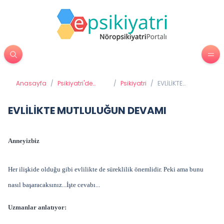
Anasayfa
/
Psikiyatri'de
/
Psikiyatri
/
EVLİLİKTE
Tedavi
MUTLULUĞUN
Yöntemleri
DEVAMI
EVLİLİKTE MUTLULUĞUN DEVAMI
Anneyizbiz
Her ilişkide olduğu gibi evlilikte de süreklilik önemlidir. Peki ama bunu
nasıl başaracaksınız...İşte cevabı...
Uzmanlar anlatıyor: