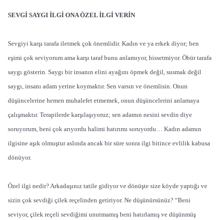
SEVGİ SAYGI İLGİ ONA ÖZEL İLGİ VERİN
Sevgiyi karşı tarafa iletmek çok önemlidir. Kadın ve ya erkek diyor; ben
eşimi çok seviyorum ama karşı taraf bunu anlamıyor, hissetmiyor. Öbür tarafa
saygı gösterin. Saygı bir insanın elini ayağını öpmek değil, susmak değil
saygı, insanı adam yerine koymaktır. Sen varsın ve önemlisin. Onun
düşüncelerine hemen muhalefet etmemek, onun düşüncelerini anlamaya
çalışmaktır. Terapilerde karşılaşıyoruz; sen adamın nesini sevdin diye
soruyorum, beni çok arıyordu halimi hatırımı soruyordu… Kadın adamın
ilgisine aşık olmuştur aslında ancak bir süre sonra ilgi bitince evlilik kabusa
dönüyor.
Özel ilgi nedir? Arkadaşınız tatile gidiyor ve dönüşte size köyde yaptığı ve
sizin çok sevdiği çilek reçelinden getiriyor. Ne düşünürsünüz? “Beni
seviyor, çilek reçeli sevdiğimi unutmamış beni hatırlamış ve düşünmüş