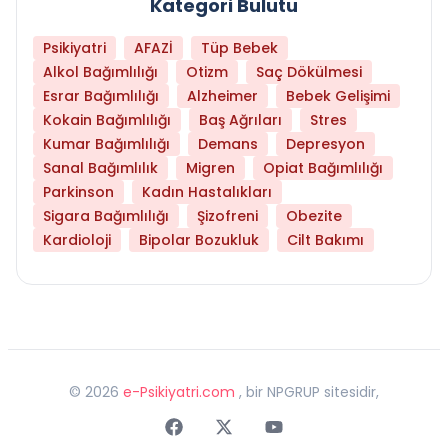
Kategori Bulutu
Psikiyatri
AFAZİ
Tüp Bebek
Alkol Bağımlılığı
Otizm
Saç Dökülmesi
Esrar Bağımlılığı
Alzheimer
Bebek Gelişimi
Kokain Bağımlılığı
Baş Ağrıları
Stres
Kumar Bağımlılığı
Demans
Depresyon
Sanal Bağımlılık
Migren
Opiat Bağımlılığı
Parkinson
Kadın Hastalıkları
Sigara Bağımlılığı
Şizofreni
Obezite
Kardioloji
Bipolar Bozukluk
Cilt Bakımı
©
2026
e-Psikiyatri.com
, bir NPGRUP sitesidir,
Faceebok
Twitter
Youtube