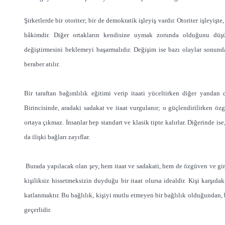
Şirketlerde bir otoriter; bir de demokratik işleyiş vardır. Otoriter işleyiş
hâkimdir. Diğer ortakların kendisine uymak zorunda olduğunu düşü
değiştirmesini beklemeyi başarmalıdır. Değişim ise bazı olaylar sonunda 
beraber atılır.
Bir taraftan bağımlılık eğitimi verip itaati yüceltirken diğer yandan 
Birincisinde, aradaki sadakat ve itaat vurgulanır; o güçlendirilirken öz
ortaya çıkmaz. İnsanlar hep standart ve klasik tipte kalırlar. Diğerinde i
da ilişki bağları zayıflar.
Burada yapılacak olan şey, hem itaat ve sadakati, hem de özgüven ve giri
kişiliksiz hissetmeksizin duyduğu bir itaat olursa idealdir. Kişi karşıdak
katlanmaktır. Bu bağlılık, kişiyi mutlu etmeyen bir bağlılık olduğundan, bö
geçerlidir.