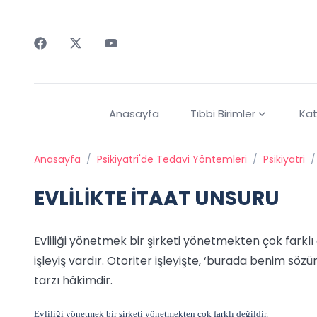
Faceebok
Twitter
Youtube
Anasayfa
Tıbbi Birimler
Kat
Anasayfa
/
Psikiyatri'de Tedavi Yöntemleri
/
Psikiyatri
/
EVLİLİKTE İTAAT UNSURU
Evliliği yönetmek bir şirketi yönetmekten çok farklı 
işleyiş vardır. Otoriter işleyişte, ‘burada benim söz
tarzı hâkimdir.
Evliliği yönetmek bir şirketi yönetmekten çok farklı değildir.