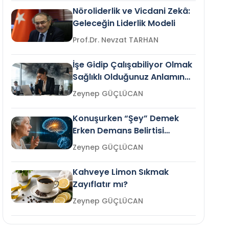
Nöroliderlik ve Vicdani Zekâ:
Geleceğin Liderlik Modeli
Prof.Dr. Nevzat TARHAN
İşe Gidip Çalışabiliyor Olmak
Sağlıklı Olduğunuz Anlamına
Gelir mi?
Zeynep GÜÇLÜCAN
Konuşurken “Şey” Demek
Erken Demans Belirtisi
Olabilir mi?
Zeynep GÜÇLÜCAN
Kahveye Limon Sıkmak
Zayıflatır mı?
Zeynep GÜÇLÜCAN