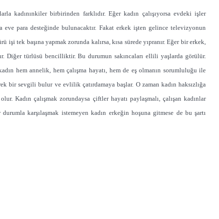
la kadınınkiler birbirinden farklıdır. Eğer kadın çalışıyorsa evdeki işler
a eve para desteğinde bulunacaktır. Fakat erkek işten gelince televizyonun
ürü işi tek başına yapmak zorunda kalırsa, kısa sürede yıpranır. Eğer bir erkek,
. Diğer türlüsü bencilliktir. Bu durumun sakıncaları ellili yaşlarda görülür.
 kadın hem annelik, hem çalışma hayatı, hem de eş olmanın sorumluluğu ile
ek bir sevgili bulur ve evlilik çatırdamaya başlar. O zaman kadın haksızlığa
 olur. Kadın çalışmak zorundaysa çiftler hayatı paylaşmalı, çalışan kadınlar
ir durumla karşılaşmak istemeyen kadın erkeğin hoşuna gitmese de bu şartı