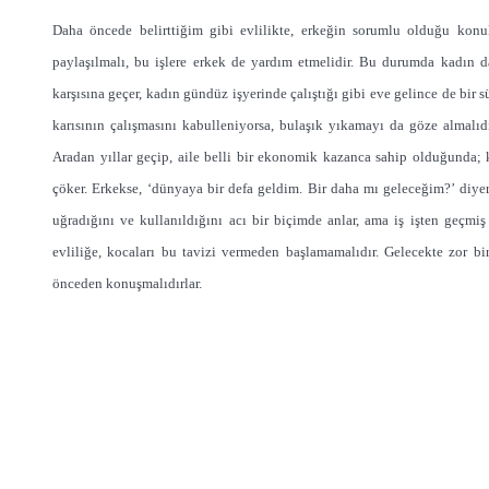
Daha öncede belirttiğim gibi evlilikte, erkeğin sorumlu olduğu konular
paylaşılmalı, bu işlere erkek de yardım etmelidir. Bu durumda kadın d
karşısına geçer, kadın gündüz işyerinde çalıştığı gibi eve gelince de bir s
karısının çalışmasını kabulleniyorsa, bulaşık yıkamayı da göze almalıdır
Aradan yıllar geçip, aile belli bir ekonomik kazanca sahip olduğunda;
çöker. Erkekse, ‘dünyaya bir defa geldim. Bir daha mı geleceğim?’ diyer
uğradığını ve kullanıldığını acı bir biçimde anlar, ama iş işten geçmiş
evliliğe, kocaları bu tavizi vermeden başlamamalıdır. Gelecekte zor b
önceden konuşmalıdırlar.