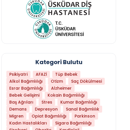
Kategori Bulutu
Psikiyatri
AFAZİ
Tüp Bebek
Alkol Bağımlılığı
Otizm
Saç Dökülmesi
Esrar Bağımlılığı
Alzheimer
Bebek Gelişimi
Kokain Bağımlılığı
Baş Ağrıları
Stres
Kumar Bağımlılığı
Daha Az Protein Tüketmek Yaşlanmayı Yava
Demans
Depresyon
Sanal Bağımlılık
Migren
Opiat Bağımlılığı
Parkinson
Kadın Hastalıkları
Sigara Bağımlılığı