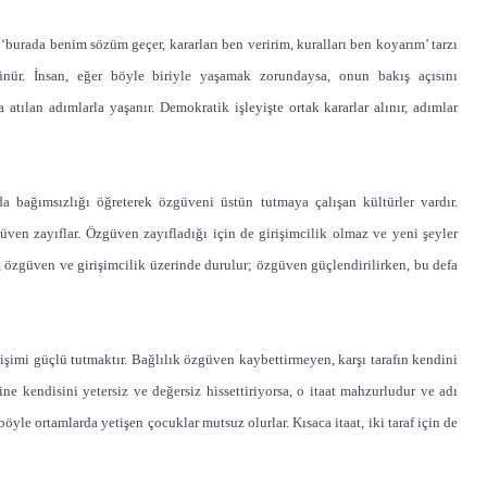
te, ‘burada benim sözüm geçer, kararları ben veririm, kuralları ben koyarım’ tarzı
nür. İnsan, eğer böyle biriyle yaşamak zorundaysa, onun bakış açısını
atılan adımlarla yaşanır. Demokratik işleyişte ortak kararlar alınır, adımlar
da bağımsızlığı öğreterek özgüveni üstün tutmaya çalışan kültürler vardır.
güven zayıflar. Özgüven zayıfladığı için de girişimcilik olmaz ve yeni şeyler
se, özgüven ve girişimcilik üzerinde durulur; özgüven güçlendirilirken, bu defa
şimi güçlü tutmaktır. Bağlılık özgüven kaybettirmeyen, karşı tarafın kendini
ine kendisini yetersiz ve değersiz hissettiriyorsa, o itaat mahzurludur ve adı
yle ortamlarda yetişen çocuklar mutsuz olurlar. Kısaca itaat, iki taraf için de