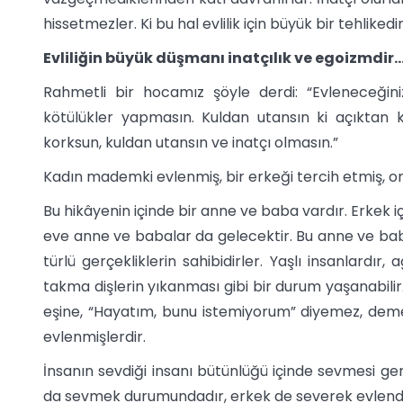
hissetmezler. Ki bu hal evlilik için büyük bir tehlikedir
Evliliğin büyük düşmanı inatçılık ve egoizmdir
Rahmetli bir hocamız şöyle derdi: “Evleneceğiniz 
kötülükler yapmasın. Kuldan utansın ki açıktan k
korksun, kuldan utansın ve inatçı olmasın.”
Kadın mademki evlenmiş, bir erkeği tercih etmiş, o
Bu hikâyenin içinde bir anne ve baba vardır. Erkek iç
eve anne ve babalar da gelecektir. Bu anne ve baba
türlü gerçekliklerin sahibidirler. Yaşlı insanlardır
takma dişlerin yıkanması gibi bir durum yaşanabilir
eşine, “Hayatım, bunu istemiyorum” diyemez, deme
evlenmişlerdir.
İnsanın sevdiği insanı bütünlüğü içinde sevmesi g
da sevmek durumundadır, erkek de severek evlendi