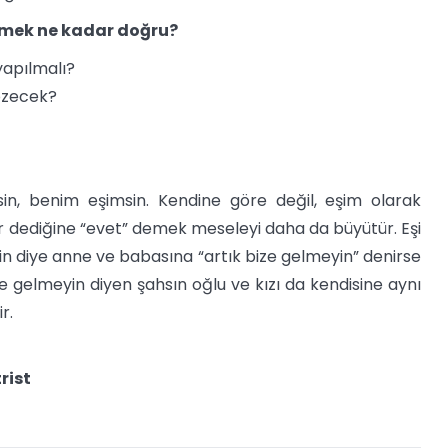
emek ne kadar doğru?
yapılmalı?
çözecek?
lsin, benim eşimsin. Kendine göre değil, eşim olarak
r dediğine “evet” demek meseleyi daha da büyütür. Eşi
n diye anne ve babasına “artık bize gelmeyin” denirse
e gelmeyin diyen şahsın oğlu ve kızı da kendisine aynı
r.
rist