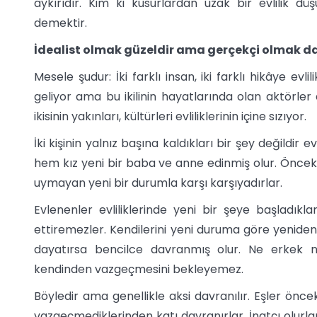
aykırıdır. Kim ki kusurlardan uzak bir evlilik d
demektir.
İdealist olmak güzeldir ama gerçekçi olmak da
Mesele şudur: İki farklı insan, iki farklı hikâye evli
geliyor ama bu ikilinin hayatlarında olan aktörler
ikisinin yakınları, kültürleri evliliklerinin içine sızıyor.
İki kişinin yalnız başına kaldıkları bir şey değildir 
hem kız yeni bir baba ve anne edinmiş olur. Öncek
uymayan yeni bir durumla karşı karşıyadırlar.
Evlenenler evliliklerinde yeni bir şeye başladıkları
ettiremezler. Kendilerini yeni duruma göre yeniden k
dayatırsa bencilce davranmış olur. Ne erkek 
kendinden vazgeçmesini bekleyemez.
Böyledir ama genellikle aksi davranılır. Eşler önce
vazgeçmediklerinden katı davranırlar. İnatçı olurl