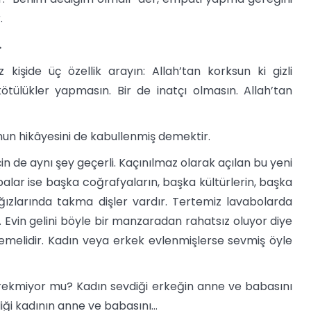
.
…
kişide üç özellik arayın: Allah’tan korksun ki gizli
ötülükler yapmasın. Bir de inatçı olmasın. Allah’tan
nun hikâyesini de kabullenmiş demektir.
in de aynı şey geçerli. Kaçınılmaz olarak açılan bu yeni
lar ise başka coğrafyaların, başka kültürlerin, başka
, ağızlarında takma dişler vardır. Tertemiz lavabolarda
. Evin gelini böyle bir manzaradan rahatsız oluyor diye
melidir. Kadın veya erkek evlenmişlerse sevmiş öyle
erekmiyor mu? Kadın sevdiği erkeğin anne ve babasını
ği kadının anne ve babasını…