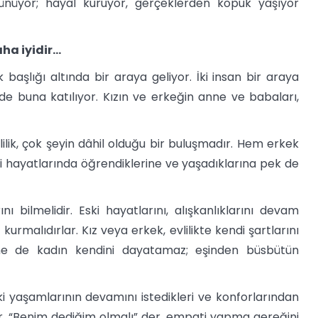
üşünüyor; hayal kuruyor, gerçeklerden kopuk yaşıyor
ha iyidir…
lik başlığı altında bir araya geliyor. İki insan bir araya
 de buna katılıyor. Kızın ve erkeğin anne ve babaları,
evlilik, çok şeyin dâhil olduğu bir buluşmadır. Hem erkek
i hayatlarında öğrendiklerine ve yaşadıklarına pek de
nı bilmelidir. Eski hayatlarını, alışkanlıklarını devam
urmalıdırlar. Kız veya erkek, evlilikte kendi şartlarını
ne de kadın kendini dayatamaz; eşinden büsbütün
ki yaşamlarının devamını istedikleri ve konforlarından
ar. “Benim dediğim olmalı” der, empati yapma gereğini