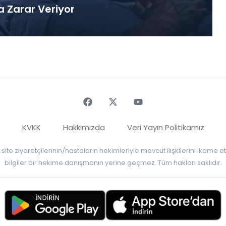
a Zarar Veriyor
Faceebok
Twitter
Youtube
KVKK
Hakkımızda
Veri Yayın Politikamız
r, site ziyaretçilerinin/hastaların hekimleriyle mevcut ilişkilerini ikame
bilgiler bir hekime danışmanın yerine geçmez. Tüm hakları saklıdır.