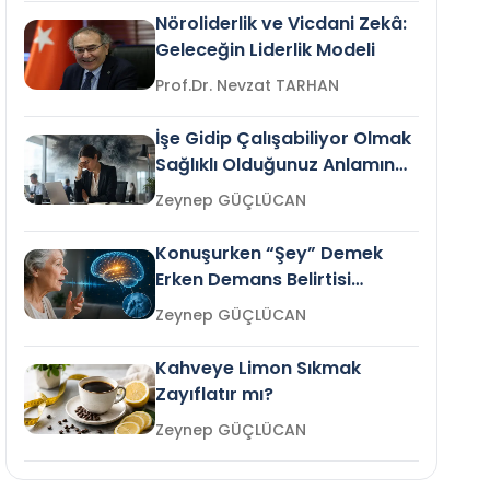
Nöroliderlik ve Vicdani Zekâ:
Geleceğin Liderlik Modeli
Prof.Dr. Nevzat TARHAN
İşe Gidip Çalışabiliyor Olmak
Sağlıklı Olduğunuz Anlamına
Gelir mi?
Zeynep GÜÇLÜCAN
Konuşurken “Şey” Demek
Erken Demans Belirtisi
Olabilir mi?
Zeynep GÜÇLÜCAN
Kahveye Limon Sıkmak
Zayıflatır mı?
Zeynep GÜÇLÜCAN