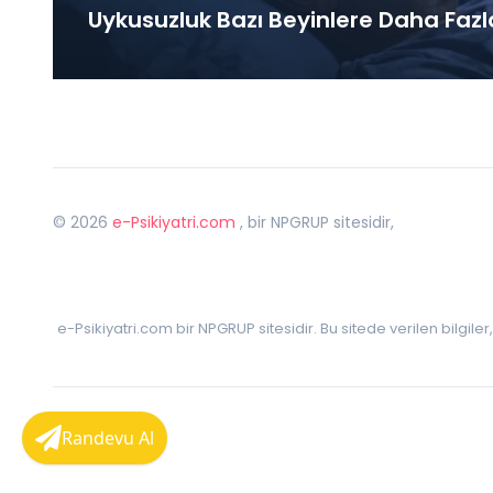
Uykusuzluk Bazı Beyinlere Daha Fazl
©
2026
e-Psikiyatri.com
, bir NPGRUP sitesidir,
e-Psikiyatri.com bir NPGRUP sitesidir. Bu sitede verilen bilgile
Randevu Al