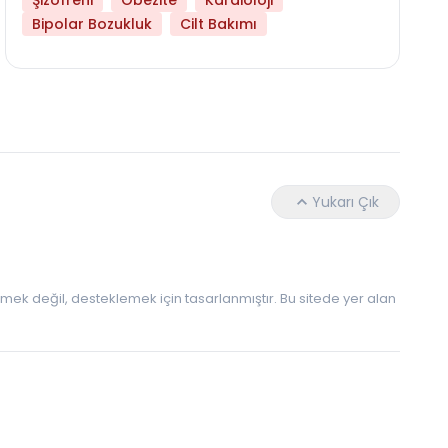
Şizofreni
Obezite
Kardioloji
Libido Yüksekliği
Bipolar Bozukluk
Cilt Bakımı
Yukarı Çık
 etmek değil, desteklemek için tasarlanmıştır. Bu sitede yer alan