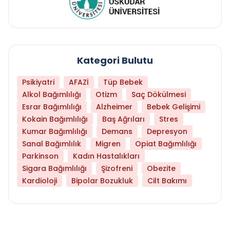
Kategori Bulutu
Psikiyatri
AFAZİ
Tüp Bebek
Alkol Bağımlılığı
Otizm
Saç Dökülmesi
Esrar Bağımlılığı
Alzheimer
Bebek Gelişimi
Kokain Bağımlılığı
Baş Ağrıları
Stres
Kumar Bağımlılığı
Demans
Depresyon
Sanal Bağımlılık
Migren
Opiat Bağımlılığı
Parkinson
Kadın Hastalıkları
Sigara Bağımlılığı
Şizofreni
Obezite
Kardioloji
Bipolar Bozukluk
Cilt Bakımı