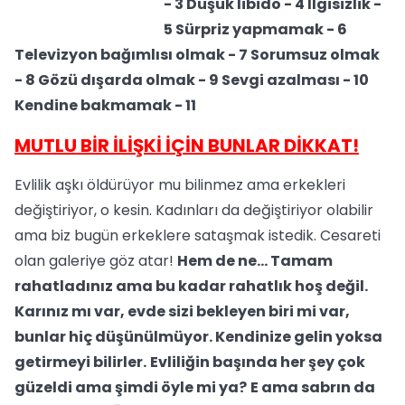
- 3 Düşük libido - 4 İlgisizlik -
5 Sürpriz yapmamak - 6
Televizyon bağımlısı olmak - 7 Sorumsuz olmak
- 8 Gözü dışarda olmak - 9 Sevgi azalması - 10
Kendine bakmamak - 11
MUTLU BİR İLİŞKİ İÇİN BUNLAR DİKKAT!
Evlilik aşkı öldürüyor mu bilinmez ama erkekleri
değiştiriyor, o kesin. Kadınları da değiştiriyor olabilir
ama biz bugün erkeklere sataşmak istedik. Cesareti
olan galeriye göz atar!
Hem de ne... Tamam
rahatladınız ama bu kadar rahatlık hoş değil.
Karınız mı var, evde sizi bekleyen biri mi var,
bunlar hiç düşünülmüyor. Kendinize gelin yoksa
getirmeyi bilirler.
Evliliğin başında her şey çok
güzeldi ama şimdi öyle mi ya?
E ama sabrın da