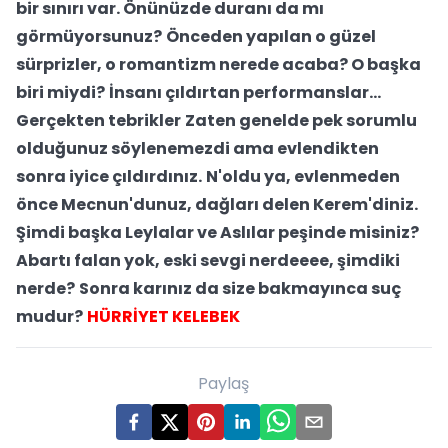
bir sınırı var. Önünüzde duranı da mı
görmüyorsunuz?
Önceden yapılan o güzel
sürprizler, o romantizm nerede acaba? O başka
biri miydi?
İnsanı çıldırtan performanslar...
Gerçekten tebrikler
Zaten genelde pek sorumlu
olduğunuz söylenemezdi ama evlendikten
sonra iyice çıldırdınız.
N'oldu ya, evlenmeden
önce Mecnun'dunuz, dağları delen Kerem'diniz.
Şimdi başka Leylalar ve Aslılar peşinde misiniz?
Abartı falan yok, eski sevgi nerdeeee, şimdiki
nerde?
Sonra karınız da size bakmayınca suç
mudur?
HÜRRİYET KELEBEK
Paylaş