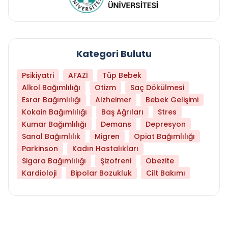
Kategori Bulutu
Psikiyatri
AFAZİ
Tüp Bebek
Alkol Bağımlılığı
Otizm
Saç Dökülmesi
Esrar Bağımlılığı
Alzheimer
Bebek Gelişimi
Kokain Bağımlılığı
Baş Ağrıları
Stres
Kumar Bağımlılığı
Demans
Depresyon
Sanal Bağımlılık
Migren
Opiat Bağımlılığı
Parkinson
Kadın Hastalıkları
Sigara Bağımlılığı
Şizofreni
Obezite
Kardioloji
Bipolar Bozukluk
Cilt Bakımı