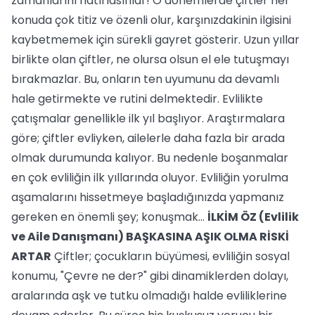
zamanlarını hatırlasınlar! O dönemlerde çiftler her
konuda çok titiz ve özenli olur, karşınızdakinin ilgisini
kaybetmemek için sürekli gayret gösterir. Uzun yıllar
birlikte olan çiftler, ne olursa olsun el ele tutuşmayı
bırakmazlar. Bu, onların ten uyumunu da devamlı
hale getirmekte ve rutini delmektedir. Evlilikte
çatışmalar genellikle ilk yıl başlıyor. Araştırmalara
göre; çiftler evliyken, ailelerle daha fazla bir arada
olmak durumunda kalıyor. Bu nedenle boşanmalar
en çok evliliğin ilk yıllarında oluyor. Evliliğin yorulma
aşamalarını hissetmeye başladığınızda yapmanız
gereken en önemli şey; konuşmak...
İLKİM ÖZ (Evlilik
ve Aile Danışmanı)
BAŞKASINA AŞIK OLMA RİSKİ
ARTAR
Çiftler; çocukların büyümesi, evliliğin sosyal
konumu, "Çevre ne der?" gibi dinamiklerden dolayı,
aralarında aşk ve tutku olmadığı halde evliliklerine