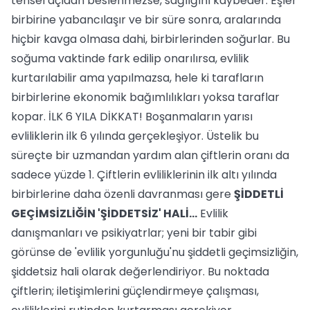
tensel açıdan beslenmezse, sağlığını kaybeder. Eşler
birbirine yabancılaşır ve bir süre sonra, aralarında
hiçbir kavga olmasa dahi, birbirlerinden soğurlar. Bu
soğuma vaktinde fark edilip onarılırsa, evlilik
kurtarılabilir ama yapılmazsa, hele ki tarafların
birbirlerine ekonomik bağımlılıkları yoksa taraflar
kopar. İLK 6 YILA DİKKAT! Boşanmaların yarısı
evliliklerin ilk 6 yılında gerçekleşiyor. Üstelik bu
süreçte bir uzmandan yardım alan çiftlerin oranı da
sadece yüzde 1. Çiftlerin evliliklerinin ilk altı yılında
birbirlerine daha özenli davranması gere
ŞİDDETLİ
GEÇİMSİZLİĞİN 'ŞİDDETSİZ' HALİ...
Evlilik
danışmanları ve psikiyatrlar; yeni bir tabir gibi
görünse de 'evlilik yorgunluğu'nu şiddetli geçimsizliğin,
şiddetsiz hali olarak değerlendiriyor. Bu noktada
çiftlerin; iletişimlerini güçlendirmeye çalışması,