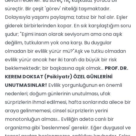
devam ederler. Bu süreç hiç kuşkusuz yorucu bir
süreçtir. Bir çeşit 'görev' niteliği taşımaktadır.
Dolayısıyla yaşamı paylaşma; tatsız bir hal alır. Eşler
giderek birbirlerinden kopar. En sık karşılaştığım soru
şudur; "Eşimi insan olarak seviyorum ama ona aşık
değilim, tutkularım yok ona karşı. Bu duygular
olmadan bir evlilik yürür mü?"Aşk ve tutku olmadan
evlilik yürür ancak her iki tarafı da büyük bir risk
beklemektedir; bir başkasına aşık olmak...
PROF. DR.
KEREM DOKSAT (Psikiyatr)
ÖZEL GÜNLERİNİ
UNUTMASINLAR!
Evlilik yorgunluğunun en önemli
nedenleri; doğum günlerinin unutulması, ufak
sürprizlerin ihmal edilmesi, hafta sonlarında ailece bir
araya gelinmemesi, cinsel sürprizlerin yerini
monotonluğun alması... Evliliğin adeta canlı bir
organizma gibi 'beslenmesi' gerekir. Eğer duygusal ve