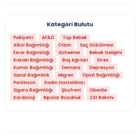
Kategori Bulutu
Psikiyatri
AFAZİ
Tüp Bebek
Alkol Bağımlılığı
Otizm
Saç Dökülmesi
Esrar Bağımlılığı
Alzheimer
Bebek Gelişimi
Kokain Bağımlılığı
Baş Ağrıları
Stres
Kumar Bağımlılığı
Demans
Depresyon
Sanal Bağımlılık
Migren
Opiat Bağımlılığı
Parkinson
Kadın Hastalıkları
Sigara Bağımlılığı
Şizofreni
Obezite
Kardioloji
Bipolar Bozukluk
Cilt Bakımı