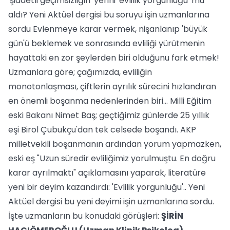
'şiddetli geçimsizliğin' yerini 'evlilik yorgunluğu' mu
aldı? Yeni Aktüel dergisi bu soruyu işin uzmanlarına
sordu Evlenmeye karar vermek, nişanlanıp 'büyük
gün'ü beklemek ve sonrasında evliliği yürütmenin
hayattaki en zor şeylerden biri olduğunu fark etmek!
Uzmanlara göre; çağımızda, evliliğin
monotonlaşması, çiftlerin ayrılık sürecini hızlandıran
en önemli boşanma nedenlerinden biri... Milli Eğitim
eski Bakanı Nimet Baş; geçtiğimiz günlerde 25 yıllık
eşi Birol Çubukçu'dan tek celsede boşandı. AKP
milletvekili boşanmanın ardından yorum yapmazken,
eski eş "Uzun süredir evliliğimiz yorulmuştu. En doğru
karar ayrılmaktı" açıklamasını yaparak, literatüre
yeni bir deyim kazandırdı: 'Evlilik yorgunluğu'.. Yeni
Aktüel dergisi bu yeni deyimi işin uzmanlarına sordu.
İşte uzmanların bu konudaki görüşleri:
ŞİRİN