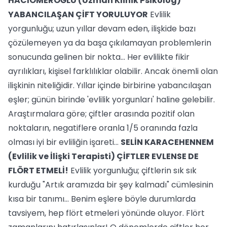
HACIÖMEROĞLU (Uzman Klinik Psikolog)
YABANCILAŞAN ÇİFT YORULUYOR
Evlilik
yorgunluğu; uzun yıllar devam eden, ilişkide bazı
çözülemeyen ya da başa çıkılamayan problemlerin
sonucunda gelinen bir nokta... Her evlilikte fikir
ayrılıkları, kişisel farklılıklar olabilir. Ancak önemli olan
ilişkinin niteliğidir. Yıllar içinde birbirine yabancılaşan
eşler; günün birinde 'evlilik yorgunları' haline gelebilir.
Araştırmalara göre; çiftler arasında pozitif olan
noktaların, negatiflere oranla 1/5 oranında fazla
olması iyi bir evliliğin işareti...
SELİN KARACEHENNEM
(Evlilik ve İlişki Terapisti)
ÇİFTLER EVLENSE DE
FLÖRT ETMELİ!
Evlilik yorgunluğu; çiftlerin sık sık
kurduğu "Artık aramızda bir şey kalmadı" cümlesinin
kısa bir tanımı... Benim eşlere böyle durumlarda
tavsiyem, hep flört etmeleri yönünde oluyor. Flört