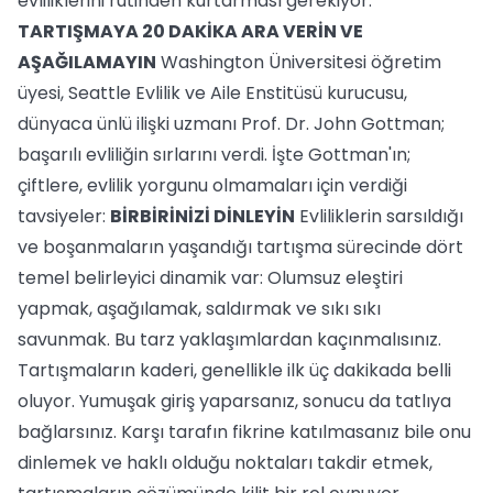
evliliklerini rutinden kurtarması gerekiyor.
TARTIŞMAYA 20 DAKİKA ARA VERİN VE
AŞAĞILAMAYIN
Washington Üniversitesi öğretim
üyesi, Seattle Evlilik ve Aile Enstitüsü kurucusu,
dünyaca ünlü ilişki uzmanı Prof. Dr. John Gottman;
başarılı evliliğin sırlarını verdi. İşte Gottman'ın;
çiftlere, evlilik yorgunu olmamaları için verdiği
tavsiyeler:
BİRBİRİNİZİ DİNLEYİN
Evliliklerin sarsıldığı
ve boşanmaların yaşandığı tartışma sürecinde dört
temel belirleyici dinamik var: Olumsuz eleştiri
yapmak, aşağılamak, saldırmak ve sıkı sıkı
savunmak. Bu tarz yaklaşımlardan kaçınmalısınız.
Tartışmaların kaderi, genellikle ilk üç dakikada belli
oluyor. Yumuşak giriş yaparsanız, sonucu da tatlıya
bağlarsınız. Karşı tarafın fikrine katılmasanız bile onu
dinlemek ve haklı olduğu noktaları takdir etmek,