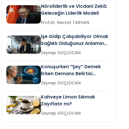
Nöroliderlik ve Vicdani Zekâ:
Geleceğin Liderlik Modeli
Prof.Dr. Nevzat TARHAN
İşe Gidip Çalışabiliyor Olmak
Sağlıklı Olduğunuz Anlamına
Gelir mi?
Zeynep GÜÇLÜCAN
Konuşurken “Şey” Demek
Erken Demans Belirtisi
Olabilir mi?
Zeynep GÜÇLÜCAN
Kahveye Limon Sıkmak
Zayıflatır mı?
Zeynep GÜÇLÜCAN