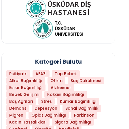
Kategori Bulutu
Psikiyatri
AFAZİ
Tüp Bebek
Alkol Bağımlılığı
Otizm
Saç Dökülmesi
Esrar Bağımlılığı
Alzheimer
Bebek Gelişimi
Kokain Bağımlılığı
Baş Ağrıları
Stres
Kumar Bağımlılığı
Daha Az Protein Tüketmek Yaşlanmayı Yava
Demans
Depresyon
Sanal Bağımlılık
Migren
Opiat Bağımlılığı
Parkinson
Kadın Hastalıkları
Sigara Bağımlılığı