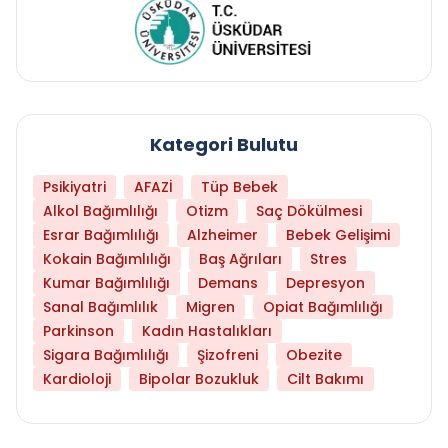
Kategori Bulutu
Psikiyatri
AFAZİ
Tüp Bebek
Alkol Bağımlılığı
Otizm
Saç Dökülmesi
Esrar Bağımlılığı
Alzheimer
Bebek Gelişimi
Kokain Bağımlılığı
Baş Ağrıları
Stres
Kumar Bağımlılığı
Demans
Depresyon
Sanal Bağımlılık
Migren
Opiat Bağımlılığı
Parkinson
Kadın Hastalıkları
Sigara Bağımlılığı
Şizofreni
Obezite
Kardioloji
Bipolar Bozukluk
Cilt Bakımı