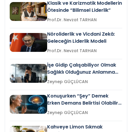
Klasik ve Karizmatik Modellerin
Ötesinde “Bilimsel Liderlik”
Prof.Dr. Nevzat TARHAN
Nöroliderlik ve Vicdani Zekâ:
Geleceğin Liderlik Modeli
Prof.Dr. Nevzat TARHAN
İşe Gidip Çalışabiliyor Olmak
Sağlıklı Olduğunuz Anlamına
Gelir mi?
Zeynep GÜÇLÜCAN
Konuşurken “Şey” Demek
Erken Demans Belirtisi Olabilir
mi?
Zeynep GÜÇLÜCAN
Kahveye Limon Sıkmak