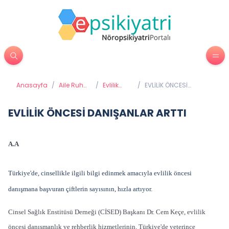
Anasayfa
/
Aile Ruh
/
Evlilik
/
EVLİLİK ÖNCESİ
Sağlığı
Terapileri
DANIŞANLAR ARTTI
EVLİLİK ÖNCESİ DANIŞANLAR ARTTI
A.A
Türkiye'de, cinsellikle ilgili bilgi edinmek amacıyla evlilik öncesi
danışmana başvuran çiftlerin sayısının, hızla artıyor.
Cinsel Sağlık Enstitüsü Derneği (CİSED) Başkanı Dr. Cem Keçe, evlilik
öncesi danışmanlık ve rehberlik hizmetlerinin, Türkiye'de yeterince