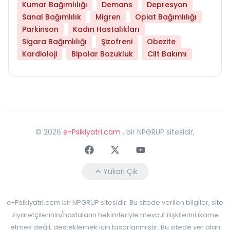
Kumar Bağımlılığı
Demans
Depresyon
Sanal Bağımlılık
Migren
Opiat Bağımlılığı
Parkinson
Kadın Hastalıkları
Sigara Bağımlılığı
Şizofreni
Obezite
Kardioloji
Bipolar Bozukluk
Cilt Bakımı
©
2026
e-Psikiyatri.com
, bir NPGRUP sitesidir,
Faceebok
Twitter
Youtube
Yukarı Çık
e-Psikiyatri.com bir NPGRUP sitesidir. Bu sitede verilen bilgiler, site
ziyaretçilerinin/hastaların hekimleriyle mevcut ilişkilerini ikame
etmek değil, desteklemek için tasarlanmıştır. Bu sitede yer alan