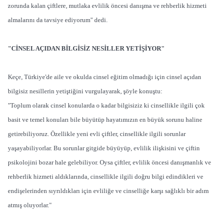
zorunda kalan çiftlere, mutlaka evlilik öncesi danışma ve rehberlik hizmeti
almalarını da tavsiye ediyorum" dedi.
"CİNSEL AÇIDAN BİLGİSİZ NESİLLER YETİŞİYOR"
Keçe, Türkiye'de aile ve okulda cinsel eğitim olmadığı için cinsel açıdan
bilgisiz nesillerin yetiştiğini vurgulayarak, şöyle konuştu:
"Toplum olarak cinsel konularda o kadar bilgisiziz ki cinsellikle ilgili çok
basit ve temel konuları bile büyütüp hayatımızın en büyük sorunu haline
getirebiliyoruz. Özellikle yeni evli çiftler, cinsellikle ilgili sorunlar
yaşayabiliyorlar. Bu sorunlar gitgide büyüyüp, evlilik ilişkisini ve çiftin
psikolojini bozar hale gelebiliyor. Oysa çiftler, evlilik öncesi danışmanlık ve
rehberlik hizmeti aldıklarında, cinsellikle ilgili doğru bilgi edindikleri ve
endişelerinden sıyrıldıkları için evliliğe ve cinselliğe karşı sağlıklı bir adım
atmış oluyorlar."