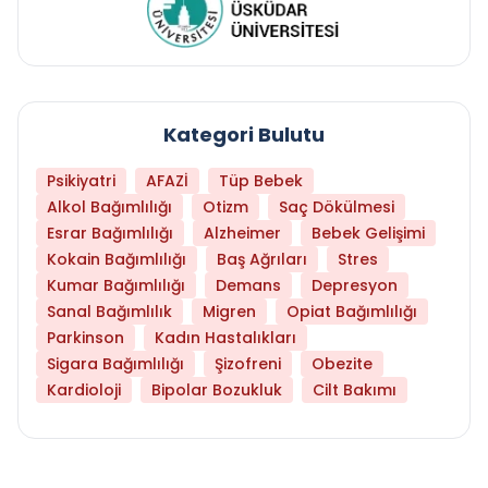
Kategori Bulutu
Psikiyatri
AFAZİ
Tüp Bebek
Alkol Bağımlılığı
Otizm
Saç Dökülmesi
Esrar Bağımlılığı
Alzheimer
Bebek Gelişimi
Kokain Bağımlılığı
Baş Ağrıları
Stres
Kumar Bağımlılığı
Demans
Depresyon
Sanal Bağımlılık
Migren
Opiat Bağımlılığı
Parkinson
Kadın Hastalıkları
Sigara Bağımlılığı
Şizofreni
Obezite
Kardioloji
Bipolar Bozukluk
Cilt Bakımı