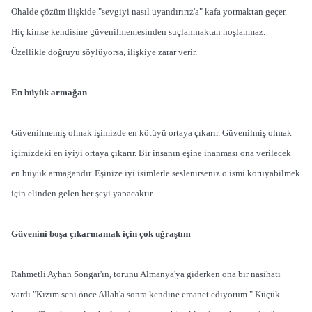
Ohalde çözüm ilişkide "sevgiyi nasıl uyandırırız'a" kafa yormaktan geçer.
Hiç kimse kendisine güvenilmemesinden suçlanmaktan hoşlanmaz.
Özellikle doğruyu söylüyorsa, ilişkiye zarar verir.
En büyük armağan
Güvenilmemiş olmak işimizde en kötüyü ortaya çıkarır. Güvenilmiş olmak
içimizdeki en iyiyi ortaya çıkarır. Bir insanın eşine inanması ona verilecek
en büyük armağandır. Eşinize iyi isimlerle seslenirseniz o ismi koruyabilmek
için elinden gelen her şeyi yapacaktır.
Güvenini boşa çıkarmamak için çok uğraştım
Rahmetli Ayhan Songar'ın, torunu Almanya'ya giderken ona bir nasihatı
vardı "Kızım seni önce Allah'a sonra kendine emanet ediyorum." Küçük