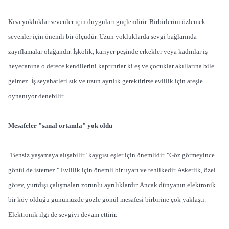
Kısa yokluklar sevenler için duyguları güçlendirir. Birbirlerini özlemek
sevenler için önemli bir ölçüdür. Uzun yokluklarda sevgi bağlarında
zayıflamalar olağandır. İşkolik, kariyer peşinde erkekler veya kadınlar iş
heyecanına o derece kendilerini kaptırırlar ki eş ve çocuklar akıllarına bile
gelmez. İş seyahatleri sık ve uzun ayrılık gerektirirse evlilik için ateşle
oynanıyor denebilir.
Mesafeler "sanal ortamla" yok oldu
"Bensiz yaşamaya alışabilir" kaygısı eşler için önemlidir. "Göz görmeyince
gönül de istemez." Evlilik için önemli bir uyarı ve tehlikedir. Askerlik, özel
görev, yurtdışı çalışmaları zorunlu ayrılıklardır. Ancak dünyanın elektronik
bir köy olduğu günümüzde gözle gönül mesafesi birbirine çok yaklaştı.
Elektronik ilgi de sevgiyi devam ettirir.