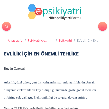
Anasayfa
/
Psikiyatri'de
/
Psikiyatri
/
EVLİLİK İÇİN EN
Tedavi
ÖNEMLİ TEHLİKE
Yöntemleri
EVLİLİK İÇİN EN ÖNEMLİ TEHLİKE
Bugün Gazetesi
Askerlik, özel görev, yurt dışı çalışmaları zorunlu ayrılıklardır. Ancak
dünyanın elektronik bir köy olduğu günümüzde gözle gönül mesafesi
birbirine çok yaklaştı. Elektronik ilgi de sevgiyi devam ettirir...
Nevzat TARHAN stresle ilgili tüm bilinmeyenleri anlattı...