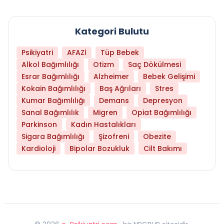
Kategori Bulutu
Psikiyatri
AFAZİ
Tüp Bebek
Alkol Bağımlılığı
Otizm
Saç Dökülmesi
Esrar Bağımlılığı
Alzheimer
Bebek Gelişimi
Kokain Bağımlılığı
Baş Ağrıları
Stres
Kumar Bağımlılığı
Demans
Depresyon
Sanal Bağımlılık
Migren
Opiat Bağımlılığı
Parkinson
Kadın Hastalıkları
Sigara Bağımlılığı
Şizofreni
Obezite
Kardioloji
Bipolar Bozukluk
Cilt Bakımı