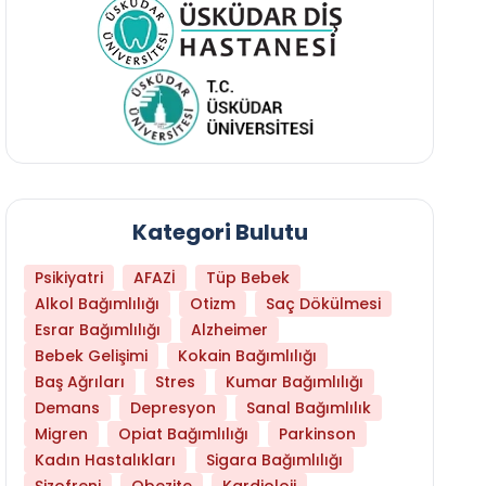
Kategori Bulutu
Psikiyatri
AFAZİ
Tüp Bebek
Alkol Bağımlılığı
Otizm
Saç Dökülmesi
Esrar Bağımlılığı
Alzheimer
Bebek Gelişimi
Kokain Bağımlılığı
Baş Ağrıları
Stres
Kumar Bağımlılığı
Hangi Yaşta Hangi Testi Yaptırmanız Gerekt
Demans
Depresyon
Sanal Bağımlılık
Migren
Opiat Bağımlılığı
Parkinson
Kadın Hastalıkları
Sigara Bağımlılığı