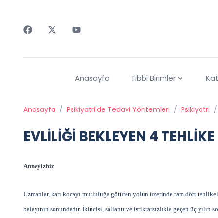
Faceebok
Twitter
Youtube
Anasayfa
Tıbbi Birimler
Kat
Anasayfa
/
Psikiyatri'de Tedavi Yöntemleri
/
Psikiyatri
/
EVLİLİĞİ BEKLEYEN 4 TEHLİKE
Anneyizbiz
Uzmanlar, karı kocayı mutluluğa götüren yolun üzerinde tam dört tehlike
balayının sonundadır. İkincisi, sallantı ve istikrarsızlıkla geçen üç yılın