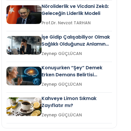
Nöroliderlik ve Vicdani Zekâ:
Geleceğin Liderlik Modeli
Prof.Dr. Nevzat TARHAN
İşe Gidip Çalışabiliyor Olmak
Sağlıklı Olduğunuz Anlamına
Gelir mi?
Zeynep GÜÇLÜCAN
Konuşurken “Şey” Demek
Erken Demans Belirtisi
Olabilir mi?
Zeynep GÜÇLÜCAN
Kahveye Limon Sıkmak
Zayıflatır mı?
Zeynep GÜÇLÜCAN