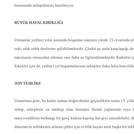
hususunda anlaştıklarını hatırlatıyor.
BÜYÜK HAYAL KIRIKLIĞI
Uzmanlar, yedinci yılın sonunda boşanma oranının yüzde 15 civarında old
eski, ufak tefek dertlerine gülebilmektedir. Çünkü şu anda karşılaştığı de
macununu ortasından sıkması onu daha az ilgilendirmektedir. Kadınlar iç
Erkekler için de, yedinci yıl boşanmalarının sebepleri daha fazla bencillik
SON TEHLİKE
Uzmanlara göre, bu kadar zaman doğru-dürüst geçindikten sonra 15. yılda
sebep, sebeplerin en müthişi olan ihtirastır. Kendi yaşlarında veya 
tanıyıverdikleri herhangi bir genç kadına kapılıp her şeyi unutabilirler. A
dönemecin tehlikesini atlatan çiftler için evlilik hayatı artık başka bir te