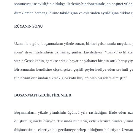
sonuncusu ise evliliğin oldukça ilerlemiş bir döneminde, on beşinci yılda 
duraklardan herhangi birine takıldığına ve eşlerinden ayrıldığına dikkat ç
RÜYANIN SONU
Uzmanlara göre, boşanmaların yüzde otuzu, birinci yılsonunda meydana g
sonu" diye nitelendiren uzmanlar, şunları kaydediyor: "Çünkü evlilikt
vurur. Gerek kadın, gerekse erkek, hayatına yabancı birinin artık her şeyi
Bir zamanlar kendisine çiçek, şeker, çeşitli şeyler hediye eden sevimli 
tüplerinin ortasından sıkmak gibi kötü huyları olan bir adam almıştır."
BOŞANMAYI GECİKTİRENLER
Boşanmaların yüzde yirmisinin üçüncü yıla rastladığını ifade eden uzma
oluşturduğunu bildiriyor. "Esasında bunların, evliliklerinin birinci yılı
düşüncesinin, ekseriya bu gecikmeye sebep olduğunu belirtiyor. Uzman