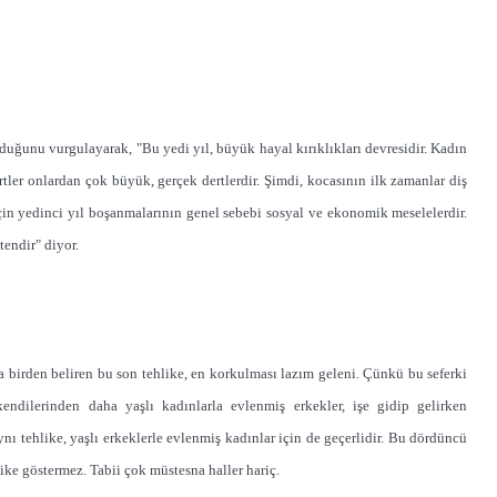
uğunu vurgulayarak, "Bu yedi yıl, büyük hayal kırıklıkları devresidir. Kadın
rtler onlardan çok büyük, gerçek dertlerdir. Şimdi, kocasının ilk zamanlar diş
in yedinci yıl boşanmalarının genel sebebi sosyal ve ekonomik meselelerdir.
tendir" diyor.
 birden beliren bu son tehlike, en korkulması lazım geleni. Çünkü bu seferki
kendilerinden daha yaşlı kadınlarla evlenmiş erkekler, işe gidip gelirken
ynı tehlike, yaşlı erkeklerle evlenmiş kadınlar için de geçerlidir. Bu dördüncü
hlike göstermez. Tabii çok müstesna haller hariç.