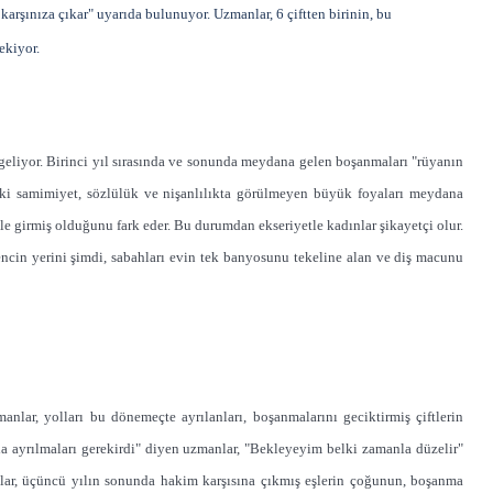
karşınıza çıkar" uyarıda bulunuyor. Uzmanlar, 6 çiftten birinin, bu
ekiyor.
eliyor. Birinci yıl sırasında ve sonunda meydana gelen boşanmaları "rüyanın
eki samimiyet, sözlülük ve nişanlılıkta görülmeyen büyük foyaları meydana
yle girmiş olduğunu fark eder. Bu durumdan ekseriyetle kadınlar şikayetçi olur.
gencin yerini şimdi, sabahları evin tek banyosunu tekeline alan ve diş macunu
nlar, yolları bu dönemeçte ayrılanları, boşanmalarını geciktirmiş çiftlerin
nda ayrılmaları gerekirdi" diyen uzmanlar, "Bekleyeyim belki zamanla düzelir"
lar, üçüncü yılın sonunda hakim karşısına çıkmış eşlerin çoğunun, boşanma