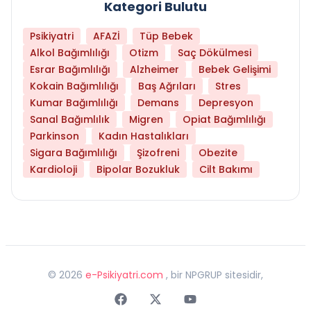
Kategori Bulutu
Psikiyatri
AFAZİ
Tüp Bebek
Alkol Bağımlılığı
Otizm
Saç Dökülmesi
Esrar Bağımlılığı
Alzheimer
Bebek Gelişimi
Kokain Bağımlılığı
Baş Ağrıları
Stres
Kumar Bağımlılığı
Demans
Depresyon
Sanal Bağımlılık
Migren
Opiat Bağımlılığı
Parkinson
Kadın Hastalıkları
Sigara Bağımlılığı
Şizofreni
Obezite
Kardioloji
Bipolar Bozukluk
Cilt Bakımı
©
2026
e-Psikiyatri.com
, bir NPGRUP sitesidir,