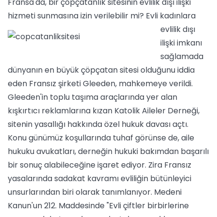
Fransa'da, bir çöpçatanlık sitesinin evlilik dışı ilişki
hizmeti sunmasına izin verilebilir mi?
Evli kadınlara
evlilik dışı
ilişki imkanı
sağlamada
dünyanın en büyük çöpçatan sitesi olduğunu iddia
eden Fransız şirketi Gleeden, mahkemeye verildi.
Gleeden'in toplu taşıma araçlarında yer alan
kışkırtıcı reklamlarına kızan Katolik Aileler Derneği,
sitenin yasallığı hakkında özel hukuk davası açtı.
Konu günümüz koşullarında tuhaf görünse de, aile
hukuku avukatları, derneğin hukuki bakımdan başarılı
bir sonuç alabileceğine işaret ediyor. Zira Fransız
yasalarında sadakat kavramı evliliğin bütünleyici
unsurlarından biri olarak tanımlanıyor. Medeni
Kanun'un 212. Maddesinde "Evli çiftler birbirlerine