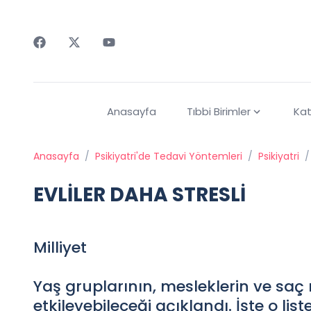
Faceebok
Twitter
Youtube
Anasayfa
Tıbbi Birimler
Kat
Anasayfa
/
Psikiyatri'de Tedavi Yöntemleri
/
Psikiyatri
/
EVLİLER DAHA STRESLİ
Milliyet
Yaş gruplarının, mesleklerin ve saç r
etkileyebileceği açıklandı. İşte o liste.