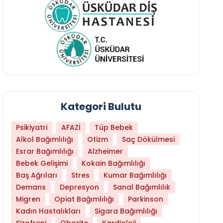
Kategori Bulutu
Psikiyatri
AFAZİ
Tüp Bebek
Alkol Bağımlılığı
Otizm
Saç Dökülmesi
Esrar Bağımlılığı
Alzheimer
Bebek Gelişimi
Kokain Bağımlılığı
Baş Ağrıları
Stres
Kumar Bağımlılığı
Daha Az Protein Tüketmek Yaşlanmayı Yava
Demans
Depresyon
Sanal Bağımlılık
Migren
Opiat Bağımlılığı
Parkinson
Kadın Hastalıkları
Sigara Bağımlılığı