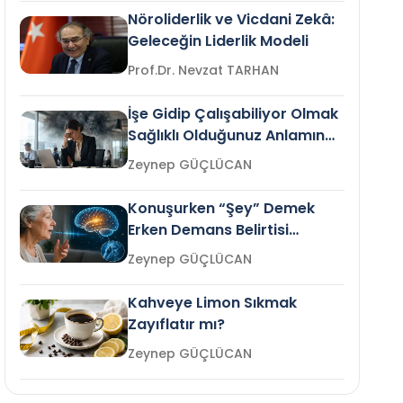
Nöroliderlik ve Vicdani Zekâ:
Geleceğin Liderlik Modeli
Prof.Dr. Nevzat TARHAN
İşe Gidip Çalışabiliyor Olmak
Sağlıklı Olduğunuz Anlamına
Gelir mi?
Zeynep GÜÇLÜCAN
Konuşurken “Şey” Demek
Erken Demans Belirtisi
Olabilir mi?
Zeynep GÜÇLÜCAN
Kahveye Limon Sıkmak
Zayıflatır mı?
Zeynep GÜÇLÜCAN