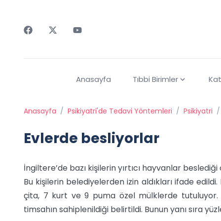
Faceebok
Twitter
Youtube
Anasayfa
Tıbbi Birimler
Kat
Anasayfa
/
Psikiyatri'de Tedavi Yöntemleri
/
Psikiyatri
/
Evlerde besliyorlar
İngiltere’de bazı kişilerin yırtıcı hayvanlar beslediği 
Bu kişilerin belediyelerden izin aldıkları ifade edild
çita, 7 kurt ve 9 puma özel mülklerde tutuluyor. Yı
timsahın sahiplenildiği belirtildi. Bunun yanı sıra yüz