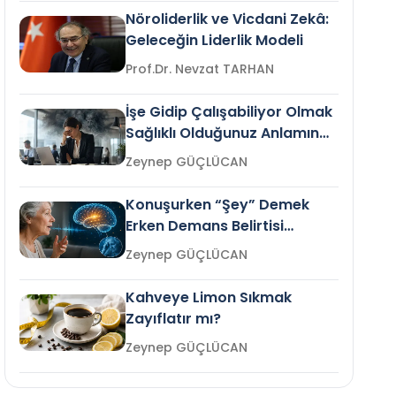
Nöroliderlik ve Vicdani Zekâ:
Geleceğin Liderlik Modeli
Prof.Dr. Nevzat TARHAN
İşe Gidip Çalışabiliyor Olmak
Sağlıklı Olduğunuz Anlamına
Gelir mi?
Zeynep GÜÇLÜCAN
Konuşurken “Şey” Demek
Erken Demans Belirtisi
Olabilir mi?
Zeynep GÜÇLÜCAN
Kahveye Limon Sıkmak
Zayıflatır mı?
Zeynep GÜÇLÜCAN