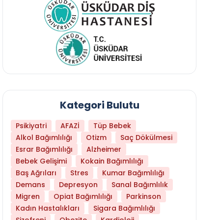
Kategori Bulutu
Psikiyatri
AFAZİ
Tüp Bebek
Alkol Bağımlılığı
Otizm
Saç Dökülmesi
Esrar Bağımlılığı
Alzheimer
Bebek Gelişimi
Kokain Bağımlılığı
Baş Ağrıları
Stres
Kumar Bağımlılığı
Hangi Yaşta Hangi Testi Yaptırmanız Gerekt
Demans
Depresyon
Sanal Bağımlılık
Migren
Opiat Bağımlılığı
Parkinson
Kadın Hastalıkları
Sigara Bağımlılığı