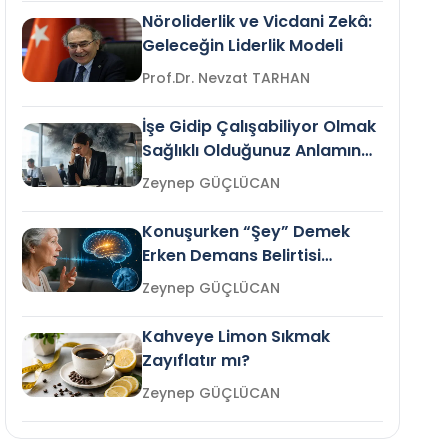
Nöroliderlik ve Vicdani Zekâ:
Geleceğin Liderlik Modeli
Prof.Dr. Nevzat TARHAN
İşe Gidip Çalışabiliyor Olmak
Sağlıklı Olduğunuz Anlamına
Gelir mi?
Zeynep GÜÇLÜCAN
Konuşurken “Şey” Demek
Erken Demans Belirtisi
Olabilir mi?
Zeynep GÜÇLÜCAN
Kahveye Limon Sıkmak
Zayıflatır mı?
Zeynep GÜÇLÜCAN