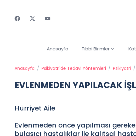
Faceebok
Twitter
Youtube
Anasayfa
Tıbbi Birimler
Kat
Anasayfa
/
Psikiyatri'de Tedavi Yöntemleri
/
Psikiyatri
/
EVLENMEDEN YAPILACAK İŞ
Hürriyet Aile
Evlenmeden önce yapılması gereken 
bulaşıcı hastalıklar ile kalıtsal hasta