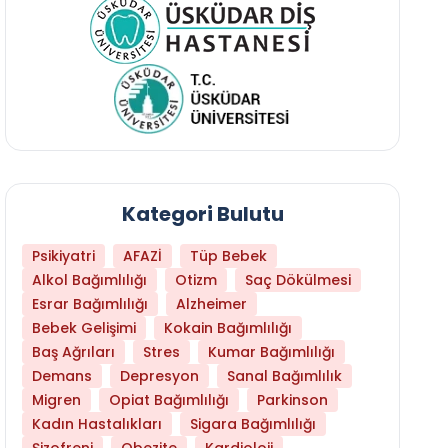
Kategori Bulutu
Psikiyatri
AFAZİ
Tüp Bebek
Alkol Bağımlılığı
Otizm
Saç Dökülmesi
Esrar Bağımlılığı
Alzheimer
Bebek Gelişimi
Kokain Bağımlılığı
Baş Ağrıları
Stres
Kumar Bağımlılığı
Daha Az Protein Tüketmek Yaşlanmayı Yava
Demans
Depresyon
Sanal Bağımlılık
Migren
Opiat Bağımlılığı
Parkinson
Kadın Hastalıkları
Sigara Bağımlılığı