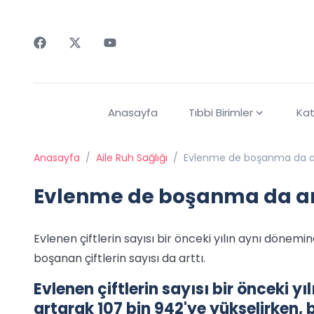
Faceebok
Twitter
Youtube
Anasayfa
Tıbbi Birimler
Kat
Anasayfa
/
Aile Ruh Sağlığı
/
Evlenme de boşanma da ar
Evlenme de boşanma da ar
Evlenen çiftlerin sayısı bir önceki yılın aynı dönemi
boşanan çiftlerin sayısı da arttı.
Evlenen çiftlerin sayısı bir önceki y
artarak 107 bin 942'ye yükselirken, b