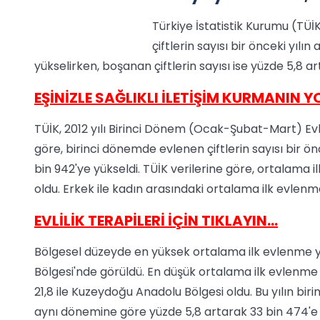
Türkiye İstatistik Kurumu (TÜİK
çiftlerin sayısı bir önceki yıl
yükselirken, boşanan çiftlerin sayısı ise yüzde 5,8 a
EŞİNİZLE SAĞLIKLI İLETİŞİM KURMANIN Y
TÜİK, 2012 yılı Birinci Dönem (Ocak-Şubat-Mart) Ev
göre, birinci dönemde evlenen çiftlerin sayısı bir ö
bin 942'ye yükseldi. TÜİK verilerine göre, ortalama il
oldu. Erkek ile kadın arasındaki ortalama ilk evlenme
EVLİLİK TERAPİLERİ İÇİN TIKLAYIN...
Bölgesel düzeyde en yüksek ortalama ilk evlenme yaş
Bölgesi'nde görüldü. En düşük ortalama ilk evlenme y
21,8 ile Kuzeydoğu Anadolu Bölgesi oldu. Bu yılın biri
aynı dönemine göre yüzde 5,8 artarak 33 bin 474'e 