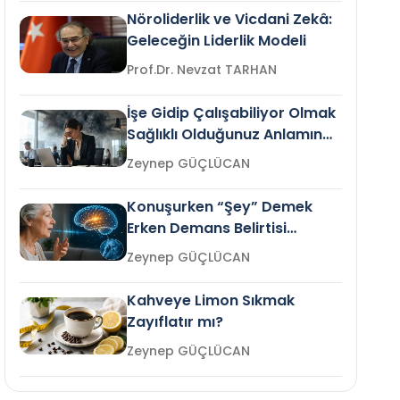
Nöroliderlik ve Vicdani Zekâ:
Geleceğin Liderlik Modeli
Prof.Dr. Nevzat TARHAN
İşe Gidip Çalışabiliyor Olmak
Sağlıklı Olduğunuz Anlamına
Gelir mi?
Zeynep GÜÇLÜCAN
Konuşurken “Şey” Demek
Erken Demans Belirtisi
Olabilir mi?
Zeynep GÜÇLÜCAN
Kahveye Limon Sıkmak
Zayıflatır mı?
Zeynep GÜÇLÜCAN