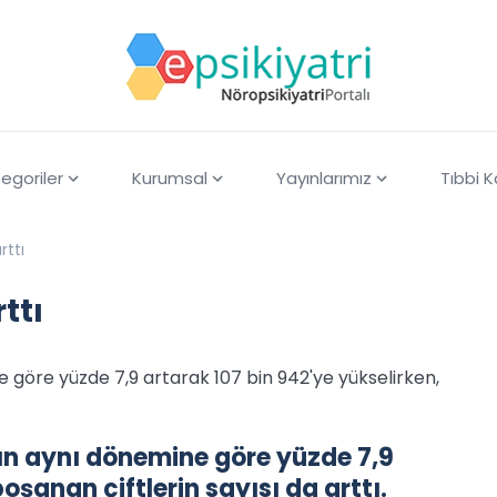
egoriler
Kurumsal
Yayınlarımız
Tıbbi 
ttı
ttı
ne göre yüzde 7,9 artarak 107 bin 942'ye yükselirken,
ılın aynı dönemine göre yüzde 7,9
oşanan çiftlerin sayısı da arttı.