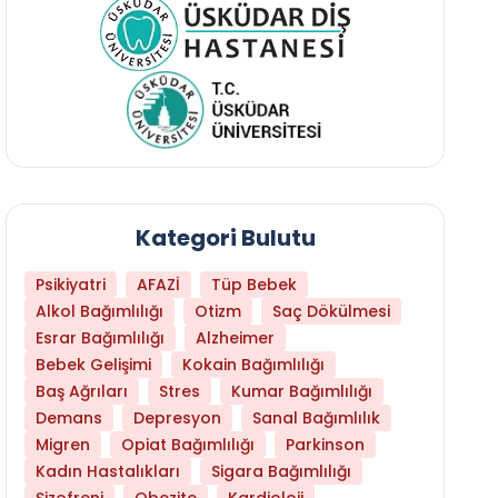
Kategori Bulutu
Psikiyatri
AFAZİ
Tüp Bebek
Alkol Bağımlılığı
Otizm
Saç Dökülmesi
Esrar Bağımlılığı
Alzheimer
Bebek Gelişimi
Kokain Bağımlılığı
Baş Ağrıları
Stres
Kumar Bağımlılığı
Daha Az Protein Tüketmek Yaşlanmayı Yava
Demans
Depresyon
Sanal Bağımlılık
Migren
Opiat Bağımlılığı
Parkinson
Kadın Hastalıkları
Sigara Bağımlılığı