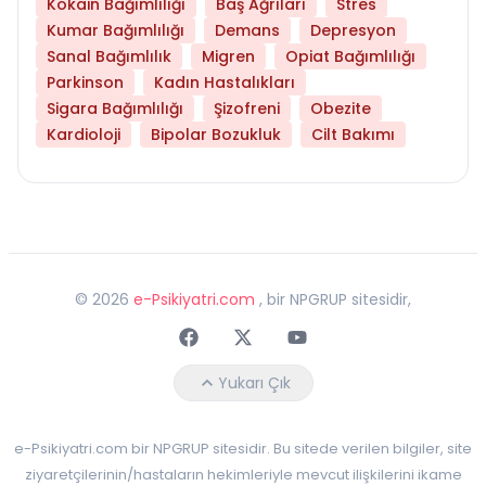
Kokain Bağımlılığı
Baş Ağrıları
Stres
Kumar Bağımlılığı
Demans
Depresyon
Sanal Bağımlılık
Migren
Opiat Bağımlılığı
Parkinson
Kadın Hastalıkları
Sigara Bağımlılığı
Şizofreni
Obezite
Kardioloji
Bipolar Bozukluk
Cilt Bakımı
©
2026
e-Psikiyatri.com
, bir NPGRUP sitesidir,
Faceebok
Twitter
Youtube
Yukarı Çık
e-Psikiyatri.com bir NPGRUP sitesidir. Bu sitede verilen bilgiler, site
ziyaretçilerinin/hastaların hekimleriyle mevcut ilişkilerini ikame