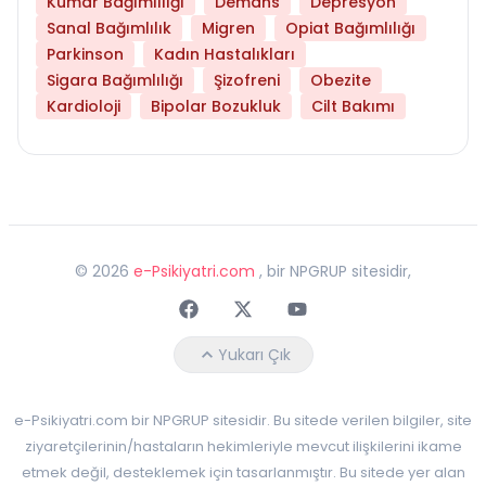
Kumar Bağımlılığı
Demans
Depresyon
Sanal Bağımlılık
Migren
Opiat Bağımlılığı
Parkinson
Kadın Hastalıkları
Sigara Bağımlılığı
Şizofreni
Obezite
Kardioloji
Bipolar Bozukluk
Cilt Bakımı
©
2026
e-Psikiyatri.com
, bir NPGRUP sitesidir,
Faceebok
Twitter
Youtube
Yukarı Çık
e-Psikiyatri.com bir NPGRUP sitesidir. Bu sitede verilen bilgiler, site
ziyaretçilerinin/hastaların hekimleriyle mevcut ilişkilerini ikame
etmek değil, desteklemek için tasarlanmıştır. Bu sitede yer alan