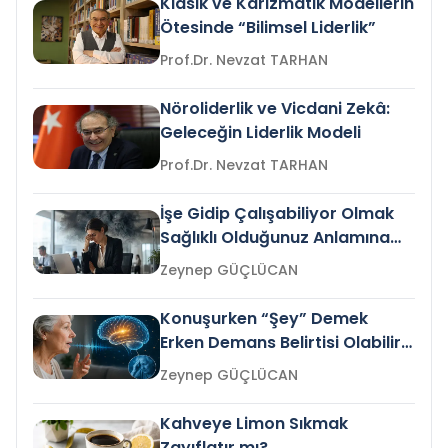
Klasik ve Karizmatik Modellerin
Ötesinde “Bilimsel Liderlik”
Prof.Dr. Nevzat TARHAN
Nöroliderlik ve Vicdani Zekâ:
Geleceğin Liderlik Modeli
Prof.Dr. Nevzat TARHAN
İşe Gidip Çalışabiliyor Olmak
Sağlıklı Olduğunuz Anlamına
Gelir mi?
Zeynep GÜÇLÜCAN
Konuşurken “Şey” Demek
Erken Demans Belirtisi Olabilir
mi?
Zeynep GÜÇLÜCAN
Kahveye Limon Sıkmak
Zayıflatır mı?