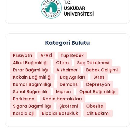
Kategori Bulutu
Psikiyatri
AFAZİ
Tüp Bebek
Alkol Bağımlılığı
Otizm
Saç Dökülmesi
Esrar Bağımlılığı
Alzheimer
Bebek Gelişimi
Kokain Bağımlılığı
Baş Ağrıları
Stres
Kumar Bağımlılığı
Demans
Depresyon
Sanal Bağımlılık
Migren
Opiat Bağımlılığı
Parkinson
Kadın Hastalıkları
Sigara Bağımlılığı
Şizofreni
Obezite
Kardioloji
Bipolar Bozukluk
Cilt Bakımı