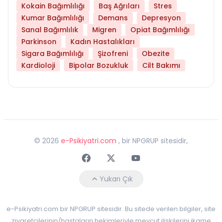
Kokain Bağımlılığı
Baş Ağrıları
Stres
Kumar Bağımlılığı
Demans
Depresyon
Sanal Bağımlılık
Migren
Opiat Bağımlılığı
Parkinson
Kadın Hastalıkları
Sigara Bağımlılığı
Şizofreni
Obezite
Kardioloji
Bipolar Bozukluk
Cilt Bakımı
©
2026
e-Psikiyatri.com
, bir NPGRUP sitesidir,
Faceebok
Twitter
Youtube
Yukarı Çık
e-Psikiyatri.com bir NPGRUP sitesidir. Bu sitede verilen bilgiler, site
ziyaretçilerinin/hastaların hekimleriyle mevcut ilişkilerini ikame