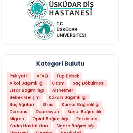
Kategori Bulutu
Psikiyatri
AFAZİ
Tüp Bebek
Alkol Bağımlılığı
Otizm
Saç Dökülmesi
Esrar Bağımlılığı
Alzheimer
Bebek Gelişimi
Kokain Bağımlılığı
Baş Ağrıları
Stres
Kumar Bağımlılığı
Hangi Yaşta Hangi Testi Yaptırmanız Gerekt
Demans
Depresyon
Sanal Bağımlılık
Migren
Opiat Bağımlılığı
Parkinson
Kadın Hastalıkları
Sigara Bağımlılığı