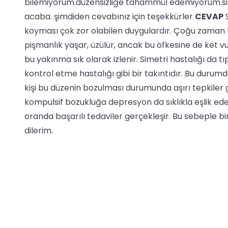
bilemiyorum.düzensizliğe tahammül edemiyorum.sime
acaba. şimdiden cevabınız için teşekkürler
CEVAP
S
koyması çok zor olabilen duygulardır. Çoğu zaman k
pişmanlık yaşar, üzülür, ancak bu öfkesine de ket 
bu yakınma sık olarak izlenir. Simetri hastalığı da tıp
kontrol etme hastalığı gibi bir takıntıdır. Bu duru
kişi bu düzenin bozulması durumunda aşırı tepkiler gö
kompulsif bozukluğa depresyon da sıklıkla eşlik eder.
oranda başarılı tedaviler gerçekleşir. Bu sebeple bir
dilerim.