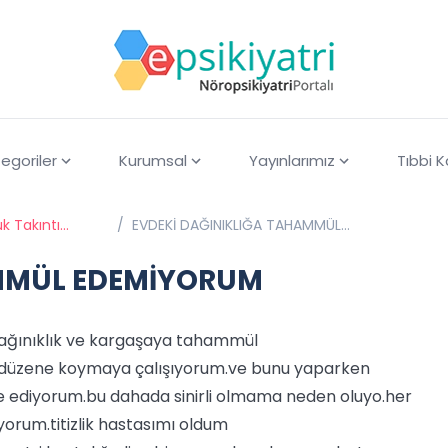
egoriler
Kurumsal
Yayınlarımız
Tıbbi 
k Takıntı
/
EVDEKİ DAĞINIKLIĞA TAHAMMÜL
EDEMİYORUM
AMMÜL EDEMİYORUM
dağınıklık ve kargaşaya tahammül
 düzene koymaya çalışıyorum.ve bunu yaparken
 ediyorum.bu dahada sinirli olmama neden oluyo.her
yorum.titizlik hastasımı oldum