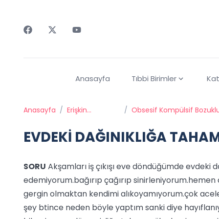
Faceebok
Twitter
Youtube
Anasayfa
Tıbbi Birimler
Kat
Anasayfa
/
Erişkin
/
Obsesif Kompülsif Bozuklu
Psikiyatrisi
Hastalığı
EVDEKİ DAĞINIKLIĞA TAH
SORU
Akşamları iş çıkışı eve döndüğümde evdeki 
edemiyorum.bağırıp çağırıp sinirleniyorum.hemen
gergin olmaktan kendimi alıkoyamıyorum.çok acele
şey btince neden böyle yaptım sanki diye hayıflanı