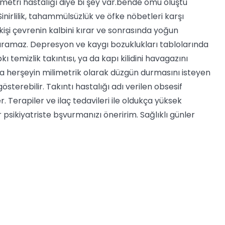
tri hastalığı diye bi şey var.bende omu oluştu
inirlilik, tahammülsüzlük ve öfke nöbetleri karşı
işi çevrenin kalbini kırar ve sonrasında yoğun
vuramaz. Depresyon ve kaygı bozuklukları tablolarında
kı temizlik takıntısı, ya da kapı kilidini havagazını
mda herşeyin milimetrik olarak düzgün durmasını isteyen
sterebilir. Takıntı hastalığı adı verilen obsesif
 Terapiler ve ilaç tedavileri ile oldukça yüksek
 psikiyatriste bşvurmanızı öneririm. Sağlıklı günler