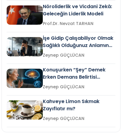
Nöroliderlik ve Vicdani Zekâ:
Geleceğin Liderlik Modeli
Prof.Dr. Nevzat TARHAN
İşe Gidip Çalışabiliyor Olmak
Sağlıklı Olduğunuz Anlamına
Gelir mi?
Zeynep GÜÇLÜCAN
Konuşurken “Şey” Demek
Erken Demans Belirtisi
Olabilir mi?
Zeynep GÜÇLÜCAN
Kahveye Limon Sıkmak
Zayıflatır mı?
Zeynep GÜÇLÜCAN