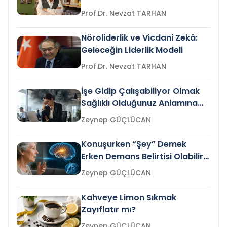
Prof.Dr. Nevzat TARHAN
Nöroliderlik ve Vicdani Zekâ:
Geleceğin Liderlik Modeli
Prof.Dr. Nevzat TARHAN
İşe Gidip Çalışabiliyor Olmak
Sağlıklı Olduğunuz Anlamına
Gelir mi?
Zeynep GÜÇLÜCAN
Konuşurken “Şey” Demek
Erken Demans Belirtisi Olabilir
mi?
Zeynep GÜÇLÜCAN
Kahveye Limon Sıkmak
Zayıflatır mı?
Zeynep GÜÇLÜCAN