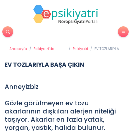
Anasayfa
/
Psikiyatri'de
/
Psikiyatri
/
EV TOZLARIYLA
Tedavi Yöntemleri
BAŞA ÇIKIN
EV TOZLARIYLA BAŞA ÇIKIN
Anneyizbiz
Gözle görülmeyen ev tozu
akarlarının dışkıları alerjen niteliği
taşıyor. Akarlar en fazla yatak,
yorgan, yastık, halıda bulunur.