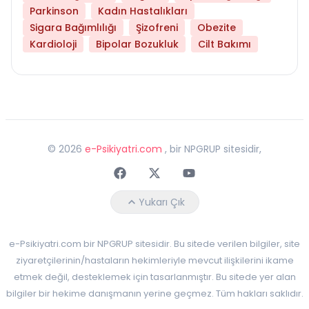
Parkinson
Kadın Hastalıkları
Sigara Bağımlılığı
Şizofreni
Obezite
Kardioloji
Bipolar Bozukluk
Cilt Bakımı
©
2026
e-Psikiyatri.com
, bir NPGRUP sitesidir,
Faceebok
Twitter
Youtube
Yukarı Çık
e-Psikiyatri.com bir NPGRUP sitesidir. Bu sitede verilen bilgiler, site
ziyaretçilerinin/hastaların hekimleriyle mevcut ilişkilerini ikame
etmek değil, desteklemek için tasarlanmıştır. Bu sitede yer alan
bilgiler bir hekime danışmanın yerine geçmez. Tüm hakları saklıdır.