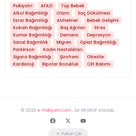
Psikiyatri
AFAZİ
Tüp Bebek
Alkol Bağımlılığı
Otizm
Saç Dökülmesi
Esrar Bağımlılığı
Alzheimer
Bebek Gelişimi
Kokain Bağımlılığı
Baş Ağrıları
Stres
Kumar Bağımlılığı
Demans
Depresyon
Sanal Bağımlılık
Migren
Opiat Bağımlılığı
Parkinson
Kadın Hastalıkları
Sigara Bağımlılığı
Şizofreni
Obezite
Kardioloji
Bipolar Bozukluk
Cilt Bakımı
©
2026
e-Psikiyatri.com
, bir NPGRUP sitesidir,
Faceebok
Twitter
Youtube
Yukarı Çık