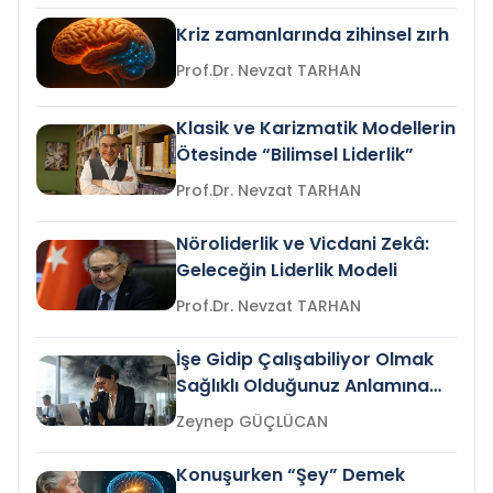
Kriz zamanlarında zihinsel zırh
Prof.Dr. Nevzat TARHAN
Klasik ve Karizmatik Modellerin
Ötesinde “Bilimsel Liderlik”
Prof.Dr. Nevzat TARHAN
Nöroliderlik ve Vicdani Zekâ:
Geleceğin Liderlik Modeli
Prof.Dr. Nevzat TARHAN
İşe Gidip Çalışabiliyor Olmak
Sağlıklı Olduğunuz Anlamına
Gelir mi?
Zeynep GÜÇLÜCAN
Konuşurken “Şey” Demek