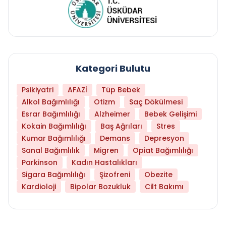
Kategori Bulutu
Psikiyatri
AFAZİ
Tüp Bebek
Alkol Bağımlılığı
Otizm
Saç Dökülmesi
Esrar Bağımlılığı
Alzheimer
Bebek Gelişimi
Kokain Bağımlılığı
Baş Ağrıları
Stres
Kumar Bağımlılığı
Demans
Depresyon
Sanal Bağımlılık
Migren
Opiat Bağımlılığı
Parkinson
Kadın Hastalıkları
Sigara Bağımlılığı
Şizofreni
Obezite
Kardioloji
Bipolar Bozukluk
Cilt Bakımı