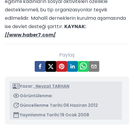
eğitimli kadınların sosyal aktiviteleri özellikle
desteklenmeli, bu tip organizasyonlar teşvik
edilmelidir. Mahallî derneklerin kurulma aşamasında
ise devlet desteği şarttır.
KAYNAK:
//www.haber7.com/
Paylaş
Yazar:
. Nevzat TARHAN
Görüntülenme:
Güncellenme Tarihi:
06 Haziran 2012
Yayınlanma Tarihi:
19 Ocak 2008