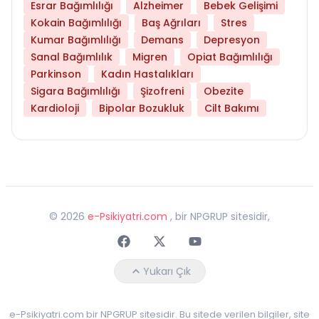
Esrar Bağımlılığı
Alzheimer
Bebek Gelişimi
Kokain Bağımlılığı
Baş Ağrıları
Stres
Kumar Bağımlılığı
Demans
Depresyon
Sanal Bağımlılık
Migren
Opiat Bağımlılığı
Parkinson
Kadın Hastalıkları
Sigara Bağımlılığı
Şizofreni
Obezite
Kardioloji
Bipolar Bozukluk
Cilt Bakımı
©
2026
e-Psikiyatri.com
, bir NPGRUP sitesidir,
Faceebok
Twitter
Youtube
Yukarı Çık
e-Psikiyatri.com bir NPGRUP sitesidir. Bu sitede verilen bilgiler, site