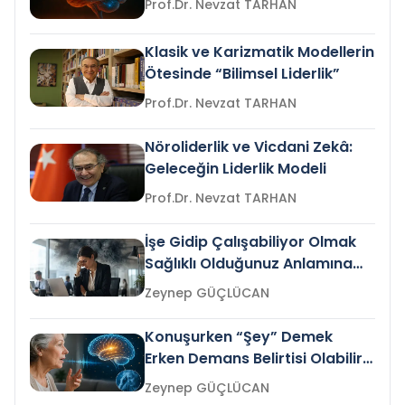
Prof.Dr. Nevzat TARHAN
Klasik ve Karizmatik Modellerin
Ötesinde “Bilimsel Liderlik”
Prof.Dr. Nevzat TARHAN
Nöroliderlik ve Vicdani Zekâ:
Geleceğin Liderlik Modeli
Prof.Dr. Nevzat TARHAN
İşe Gidip Çalışabiliyor Olmak
Sağlıklı Olduğunuz Anlamına
Gelir mi?
Zeynep GÜÇLÜCAN
Konuşurken “Şey” Demek
Erken Demans Belirtisi Olabilir
mi?
Zeynep GÜÇLÜCAN