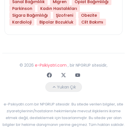
Sanal Bağımlılık
Migren
Opiat Bağımlılığı
Parkinson
Kadın Hastalıkları
Sigara Bağımlılığı
Şizofreni
Obezite
Kardioloji
Bipolar Bozukluk
Cilt Bakımı
©
2026
e-Psikiyatri.com
, bir NPGRUP sitesidir,
Faceebok
Twitter
Youtube
Yukarı Çık
e-Psikiyatri.com bir NPGRUP sitesidir. Bu sitede verilen bilgiler, site
ziyaretçilerinin/hastaların hekimleriyle mevcut ilişkilerini ikame
etmek değil, desteklemek için tasarlanmıştır. Bu sitede yer alan
bilgiler bir hekime danışmanın yerine geçmez. Tüm hakları saklıdır.