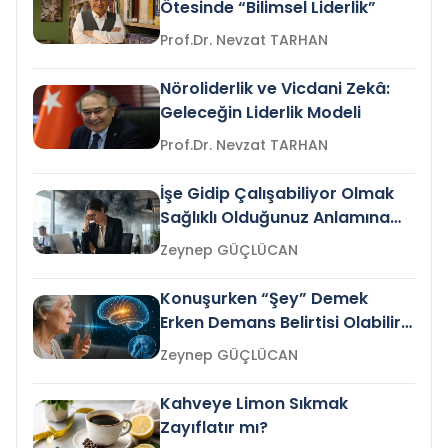
Ötesinde “Bilimsel Liderlik”
Prof.Dr. Nevzat TARHAN
Nöroliderlik ve Vicdani Zekâ:
Geleceğin Liderlik Modeli
Prof.Dr. Nevzat TARHAN
İşe Gidip Çalışabiliyor Olmak
Sağlıklı Olduğunuz Anlamına
Gelir mi?
Zeynep GÜÇLÜCAN
Konuşurken “Şey” Demek
Erken Demans Belirtisi Olabilir
mi?
Zeynep GÜÇLÜCAN
Kahveye Limon Sıkmak
Zayıflatır mı?