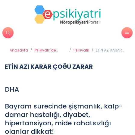
Anasayfa
/
Psikiyatri'de
/
Psikiyatri
/
ETİN AZI KARAR
Tedavi
ÇOĞU ZARAR
Yöntemleri
ETİN AZI KARAR ÇOĞU ZARAR
DHA
Bayram sürecinde şişmanlık, kalp-
damar hastalığı, diyabet,
hipertansiyon, mide rahatsızlığı
olanlar dikkat!