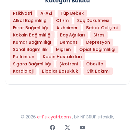
Kategori Bulutu
Psikiyatri
AFAZİ
Tüp Bebek
Alkol Bağımlılığı
Otizm
Saç Dökülmesi
Esrar Bağımlılığı
Alzheimer
Bebek Gelişimi
Kokain Bağımlılığı
Baş Ağrıları
Stres
Kumar Bağımlılığı
Demans
Depresyon
Sanal Bağımlılık
Migren
Opiat Bağımlılığı
Parkinson
Kadın Hastalıkları
Sigara Bağımlılığı
Şizofreni
Obezite
Kardioloji
Bipolar Bozukluk
Cilt Bakımı
©
2026
e-Psikiyatri.com
, bir NPGRUP sitesidir,
Faceebok
Twitter
Youtube