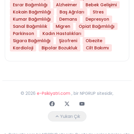
Esrar Bağımlılığı
Alzheimer
Bebek Gelişimi
Kokain Bağımlılığı
Baş Ağrıları
Stres
Kumar Bağımlılığı
Demans
Depresyon
Sanal Bağımlılık
Migren
Opiat Bağımlılığı
Parkinson
Kadın Hastalıkları
Sigara Bağımlılığı
Şizofreni
Obezite
Kardioloji
Bipolar Bozukluk
Cilt Bakımı
©
2026
e-Psikiyatri.com
, bir NPGRUP sitesidir,
Faceebok
Twitter
Youtube
Yukarı Çık