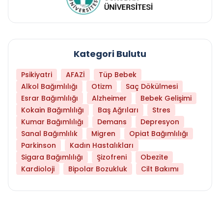
Kategori Bulutu
Psikiyatri
AFAZİ
Tüp Bebek
Alkol Bağımlılığı
Otizm
Saç Dökülmesi
Esrar Bağımlılığı
Alzheimer
Bebek Gelişimi
Kokain Bağımlılığı
Baş Ağrıları
Stres
Kumar Bağımlılığı
Demans
Depresyon
Sanal Bağımlılık
Migren
Opiat Bağımlılığı
Parkinson
Kadın Hastalıkları
Sigara Bağımlılığı
Şizofreni
Obezite
Kardioloji
Bipolar Bozukluk
Cilt Bakımı