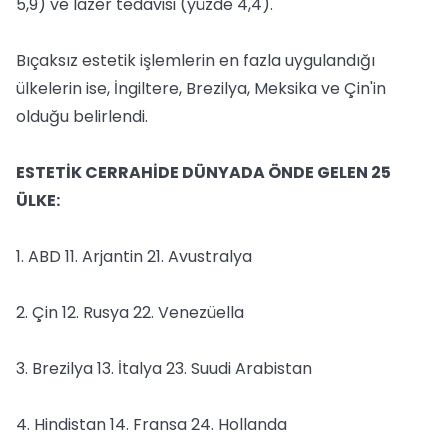
5,9) ve lazer tedavisi (yüzde 4,4).
Bıçaksız estetik işlemlerin en fazla uygulandığı
ülkelerin ise, İngiltere, Brezilya, Meksika ve Çin'in
olduğu belirlendi.
ESTETİK CERRAHİDE DÜNYADA ÖNDE GELEN 25
ÜLKE:
1. ABD 11. Arjantin 21. Avustralya
2. Çin 12. Rusya 22. Venezüella
3. Brezilya 13. İtalya 23. Suudi Arabistan
4. Hindistan 14. Fransa 24. Hollanda