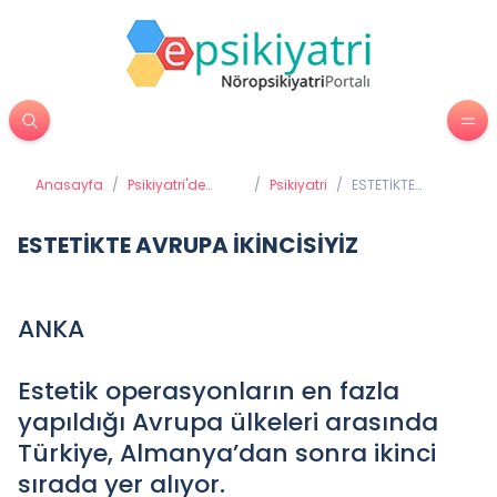
Anasayfa
/
Psikiyatri'de
/
Psikiyatri
/
ESTETİKTE
Tedavi
AVRUPA
Yöntemleri
İKİNCİSİYİZ
ESTETİKTE AVRUPA İKİNCİSİYİZ
ANKA
Estetik operasyonların en fazla
yapıldığı Avrupa ülkeleri arasında
Türkiye, Almanya’dan sonra ikinci
sırada yer alıyor.