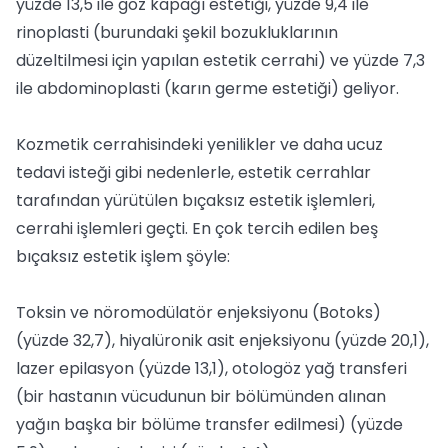
yüzde 13,5 ile göz kapağı estetiği, yüzde 9,4 ile
rinoplasti (burundaki şekil bozukluklarının
düzeltilmesi için yapılan estetik cerrahi) ve yüzde 7,3
ile abdominoplasti (karın germe estetiği) geliyor.
Kozmetik cerrahisindeki yenilikler ve daha ucuz
tedavi isteği gibi nedenlerle, estetik cerrahlar
tarafından yürütülen bıçaksız estetik işlemleri,
cerrahi işlemleri geçti. En çok tercih edilen beş
bıçaksız estetik işlem şöyle:
Toksin ve nöromodülatör enjeksiyonu (Botoks)
(yüzde 32,7), hiyalüronik asit enjeksiyonu (yüzde 20,1),
lazer epilasyon (yüzde 13,1), otologöz yağ transferi
(bir hastanın vücudunun bir bölümünden alınan
yağın başka bir bölüme transfer edilmesi) (yüzde