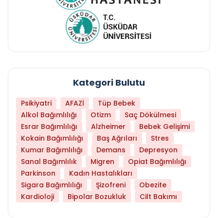
Kategori Bulutu
Psikiyatri
AFAZİ
Tüp Bebek
Alkol Bağımlılığı
Otizm
Saç Dökülmesi
Esrar Bağımlılığı
Alzheimer
Bebek Gelişimi
Kokain Bağımlılığı
Baş Ağrıları
Stres
Kumar Bağımlılığı
Demans
Depresyon
Sanal Bağımlılık
Migren
Opiat Bağımlılığı
Parkinson
Kadın Hastalıkları
Sigara Bağımlılığı
Şizofreni
Obezite
Kardioloji
Bipolar Bozukluk
Cilt Bakımı