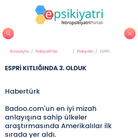
Anasayfa
/
Psikiyatri'de
/
Psikiyatri
/
ESPRİ
Tedavi Yöntemleri
KITLIĞINDA 3.
OLDUK
ESPRİ KITLIĞINDA 3. OLDUK
Habertürk
Badoo.com'un en iyi mizah
anlayışına sahip ülkeler
araştırmasında Amerikalılar ilk
sırada yer aldı.