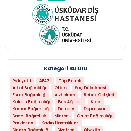
Kategori Bulutu
Psikiyatri
AFAZİ
Tüp Bebek
Alkol Bağımlılığı
Otizm
Saç Dökülmesi
Esrar Bağımlılığı
Alzheimer
Bebek Gelişimi
Kokain Bağımlılığı
Baş Ağrıları
Stres
Kumar Bağımlılığı
Demans
Depresyon
Sanal Bağımlılık
Migren
Opiat Bağımlılığı
Parkinson
Kadın Hastalıkları
Sigara Bağımlılığı
Şizofreni
Obezite