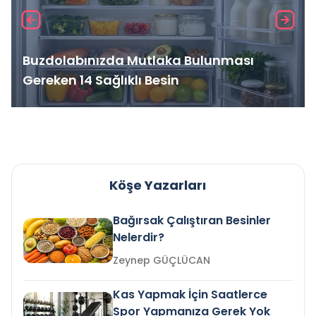
Buzdolabınızda Mutlaka Bulunması
Gereken 14 Sağlıklı Besin
Köşe Yazarları
Bağırsak Çalıştıran Besinler
Nelerdir?
Zeynep GÜÇLÜCAN
Kas Yapmak İçin Saatlerce
Spor Yapmanıza Gerek Yok