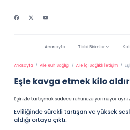
Faceebok
Twitter
Youtube
Anasayfa
Tıbbi Birimler
Kat
Anasayfa
/
Aile Ruh Sağlığı
/
Aile İçi Sağlıklı İletişim
/
Eş
Eşle kavga etmek kilo aldır
Eşinizle tartışmak sadece ruhunuzu yormuyor aynı 
Evliliğinde sürekli tartışan ve yüksek sesl
aldığı ortaya çıktı.