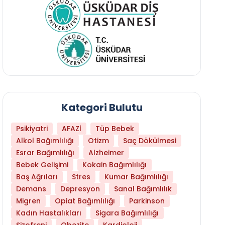
Kategori Bulutu
Psikiyatri
AFAZİ
Tüp Bebek
Alkol Bağımlılığı
Otizm
Saç Dökülmesi
Esrar Bağımlılığı
Alzheimer
Bebek Gelişimi
Kokain Bağımlılığı
Baş Ağrıları
Stres
Kumar Bağımlılığı
Daha Az Protein Tüketmek Yaşlanmayı Yava
Demans
Depresyon
Sanal Bağımlılık
Migren
Opiat Bağımlılığı
Parkinson
Kadın Hastalıkları
Sigara Bağımlılığı