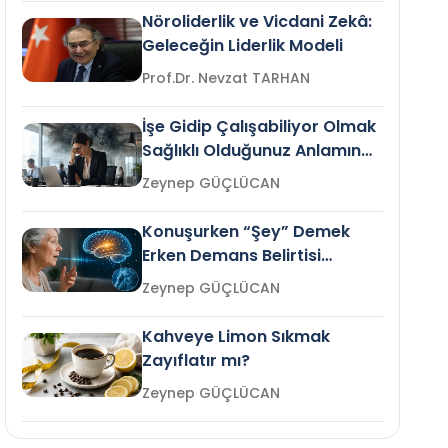
Nöroliderlik ve Vicdani Zekâ:
Geleceğin Liderlik Modeli
Prof.Dr. Nevzat TARHAN
İşe Gidip Çalışabiliyor Olmak
Sağlıklı Olduğunuz Anlamına
Gelir mi?
Zeynep GÜÇLÜCAN
Konuşurken “Şey” Demek
Erken Demans Belirtisi
Olabilir mi?
Zeynep GÜÇLÜCAN
Kahveye Limon Sıkmak
Zayıflatır mı?
Zeynep GÜÇLÜCAN