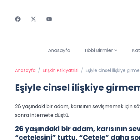
Faceebok
Twitter
Youtube
Anasayfa
Tıbbi Birimler
Kat
Anasayfa
/
Erişkin Psikiyatrisi
/
Eşiyle cinsel ilişkiye girme
Eşiyle cinsel ilişkiye girmem
26 yaşındaki bir adam, karısının sevişmemek için söy
sonra internete düştü.
26 yaşındaki bir adam, karısının se
“çetelesini” tuttu. “Çetele” daha so