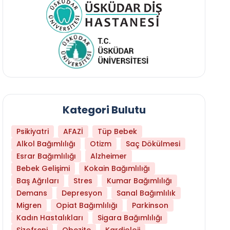
Kategori Bulutu
Psikiyatri
AFAZİ
Tüp Bebek
Alkol Bağımlılığı
Otizm
Saç Dökülmesi
Esrar Bağımlılığı
Alzheimer
Bebek Gelişimi
Kokain Bağımlılığı
Baş Ağrıları
Stres
Kumar Bağımlılığı
Daha Az Protein Tüketmek Yaşlanmayı Yava
Demans
Depresyon
Sanal Bağımlılık
Migren
Opiat Bağımlılığı
Parkinson
Kadın Hastalıkları
Sigara Bağımlılığı