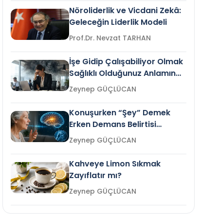
Nöroliderlik ve Vicdani Zekâ:
Geleceğin Liderlik Modeli
Prof.Dr. Nevzat TARHAN
İşe Gidip Çalışabiliyor Olmak
Sağlıklı Olduğunuz Anlamına
Gelir mi?
Zeynep GÜÇLÜCAN
Konuşurken “Şey” Demek
Erken Demans Belirtisi
Olabilir mi?
Zeynep GÜÇLÜCAN
Kahveye Limon Sıkmak
Zayıflatır mı?
Zeynep GÜÇLÜCAN