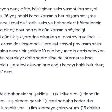
lmayan genç çiftin, kötü giden seks yaşantıları sosyal
. 26 yaşındaki koca, karısının her akşam sevişme
nce Excel’de “tarih, seks ve bahaneler” bölmelerinin
ra bir ay boyunca gün gün karısının söylediği
 günlük iş ziyaretine çıkarken e-posta’yla yolladı. E-
arasa da ulaşamadı. Çeteleyi, sosyal paylaşım sitesi
lga geçer bir şekilde 10 gün boyunca iş gezisindeyken
dın “çeteleyi” daha sonra silse de internette kısa
ldu. Çeteleyi okuyanların çoğu kocayı haklı bulurken;
" dedi.
i bahaneler şu şekilde: - Dizi izliyorum. (Friends'in
rum. Duş almam gerek.” (Ertesi sabaha kadar duş
rgınlık var. - Film izlemeye çalışıyorum. (15 dakika