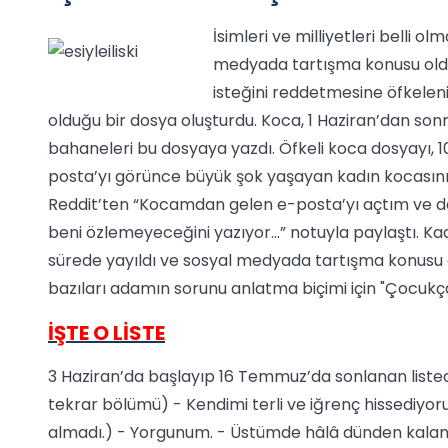
İsimleri ve milliyetleri belli o
medyada tartışma konusu oldu
isteğini reddetmesine öfkeleni
olduğu bir dosya oluşturdu. Koca, 1 Haziran’dan son
bahaneleri bu dosyaya yazdı. Öfkeli koca dosyayı, 10
posta’yı görünce büyük şok yaşayan kadın kocasını 
Reddit’ten “Kocamdan gelen e-posta’yı açtım ve da
beni özlemeyeceğini yazıyor...” notuyla paylaştı. Ka
sürede yayıldı ve sosyal medyada tartışma konusu o
bazıları adamın sorunu anlatma biçimi için "Çocukça
İŞTE O LİSTE
3 Haziran’da başlayıp 16 Temmuz’da sonlanan listedek
tekrar bölümü) - Kendimi terli ve iğrenç hissediyo
almadı.) - Yorgunum. - Üstümde hâlâ dünden kalan kı