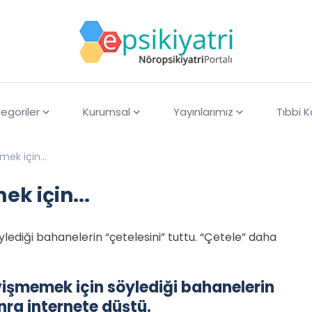
egoriler
Kurumsal
Yayınlarımız
Tıbbi 
mek için...
ek için...
lediği bahanelerin “çetelesini” tuttu. “Çetele” daha
vişmemek için söylediği bahanelerin
nra internete düştü.