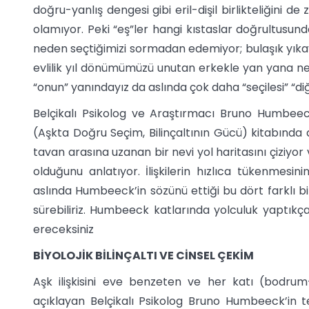
doğru-yanlış dengesi gibi eril-dişil birlikteliğini de
olamıyor. Peki “eş”ler hangi kıstaslar doğrultusunda
neden seçtiğimizi sormadan edemiyor; bulaşık yık
evlilik yıl dönümümüzü unutan erkekle yan yana 
“onun” yanındayız da aslında çok daha “seçilesi” “diğ
Belçikalı Psikolog ve Araştırmacı Bruno Humbeec
(Aşkta Doğru Seçim, Bilinçaltının Gücü) kitabında 
tavan arasına uzanan bir nevi yol haritasını çiziyor
olduğunu anlatıyor. İlişkilerin hızlıca tükenmesini
aslında Humbeeck’in sözünü ettiği bu dört farklı 
sürebiliriz. Humbeeck katlarında yolculuk yaptıkça 
ereceksiniz
BİYOLOJİK BİLİNÇALTI VE CİNSEL ÇEKİM
Aşk ilişkisini eve benzeten ve her katı (bodrum-gi
açıklayan Belçikalı Psikolog Bruno Humbeeck’in t