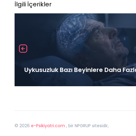
İlgili İçerikler
Uykusuzluk Bazı Beyinlere Daha Fazl
©
2026
e-Psikiyatri.com
, bir NPGRUP sitesidir,