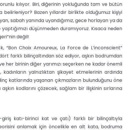
 zorunlu kılıyor. Biri, diğerinin yokluğunda tam ve bütün
 belirleniyor? Bazen yıllardır birlikte olduğumuz kişiyi
ayan, sabah yanında uyandığımız, gece horlayan ya da
ne yaptığımızı düşünmeden duramıyoruz. Kısaca neden
eri”nin değil!
k, “Bon Choix Amoureux, La Force de L’inconscient”
dört farklı bilinçaltından söz ediyor, aşkın bodrumdan
 ve her birinin diğer yarımızı seçerken ne kadar önemli
n, kadınların yalnızlıktan şikayet etmelerinin ardında
bilinç katlarında yaşanan çıkmazların bulunduğunu öne
aşkın kodlarını çözecek, sağlam bir ilişkinin sırlarına
riş katı-birinci kat ve çatı) farklı bir bilinçaltıyla
eorisini anlamak için öncelikle en alt kata, bodruma