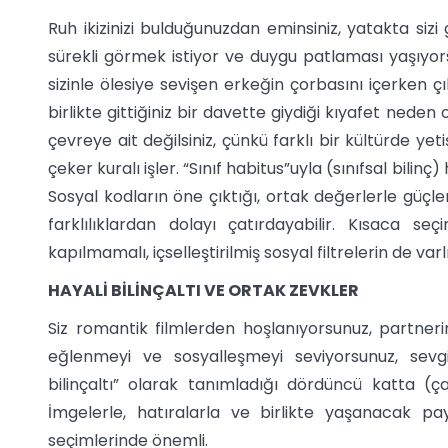
Ruh ikizinizi bulduğunuzdan eminsiniz, yatakta sizi
sürekli görmek istiyor ve duygu patlaması yaşıyor
sizinle ölesiye sevişen erkeğin çorbasını içerken ç
birlikte gittiğiniz bir davette giydiği kıyafet nede
çevreye ait değilsiniz, çünkü farklı bir kültürde yetiş
çeker kuralı işler. “Sınıf habitus”uyla (sınıfsal bilinç
Sosyal kodların öne çıktığı, ortak değerlerle güçle
farklılıklardan dolayı çatırdayabilir. Kısaca s
kapılmamalı, içselleştirilmiş sosyal filtrelerin de var
HAYALİ BİLİNÇALTI VE ORTAK ZEVKLER
Siz romantik filmlerden hoşlanıyorsunuz, partnerin
eğlenmeyi ve sosyalleşmeyi seviyorsunuz, sevgi
bilinçaltı” olarak tanımladığı dördüncü katta (ç
İmgelerle, hatıralarla ve birlikte yaşanacak pay
seçimlerinde önemli.