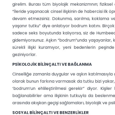
girelim. Burası tüm biyolojik mekanizmnın; fiziksel
“İleride yaşanacak cinsel ilişkinin de habercisi ilk 
devam etmezsiniz. Dokunma, sarılma, koklama ve
yaşanır tutku” diye anlatıyor bodrum katını. Birçok aşk
sadece seks boyutunda kalıyorsa, siz de Humbeeck 
gidemiyorsunuz. Aşkın “bodrum”unda yaşayanlar, kıs
sürekli ilişki kuramıyor, yeni bedenlerin peşinde
geziniyorlar.
PSİKOLOJİK BİLİNÇALTI VE BAĞLANMA
Cinselliğe zamanla duygular ve aşkın katılmasıyla ç
olarak bunun farkına varmasak da tutku bizi yakar, 
‘bodrum’un ehlileştirilmesi gerekir” diyor. Kişi
bağlanabilirler ama ilişkinin tutkuyla da beslenmes
arasında akışkan geçişi sağlamaları, biyolojik ve psik
SOSYAL BİLİNÇALTI VE BENZERLİKLER