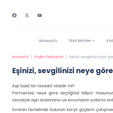
Faceebok
Twitter
Youtube
Anasayfa
Tıbbi Birimler
Kat
Anasayfa
/
Erişkin Psikiyatrisi
/
Eşinizi, sevgil
Eşinizi, sevgilinizi neye gö
Aşk basit bir tesadüf olabilir mi?
Partnerinizi neye göre seçtiğinizi biliyor musun
teorisiyle aşkı anlamanın ve korumanın yollarını anl
Evrenin temelinde bulunan karşıt güçlerin çatışması 