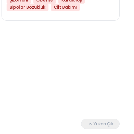
Şizofreni
Obezite
Kardioloji
Bipolar Bozukluk
Cilt Bakımı
Libido Yüksekliği
Yukarı Çık