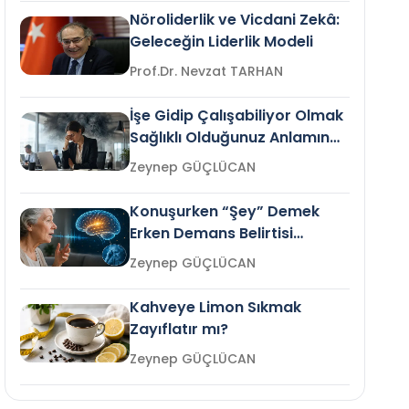
Nöroliderlik ve Vicdani Zekâ:
Geleceğin Liderlik Modeli
Prof.Dr. Nevzat TARHAN
İşe Gidip Çalışabiliyor Olmak
Sağlıklı Olduğunuz Anlamına
Gelir mi?
Zeynep GÜÇLÜCAN
Konuşurken “Şey” Demek
Erken Demans Belirtisi
Olabilir mi?
Zeynep GÜÇLÜCAN
Kahveye Limon Sıkmak
Zayıflatır mı?
Zeynep GÜÇLÜCAN