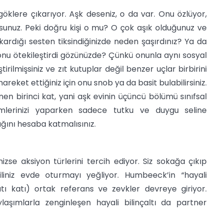
 göklere çıkarıyor. Aşk deseniz, o da var. Onu özlüyor,
sunuz. Peki doğru kişi o mu? O çok aşık olduğunuz ve
ıkardığı sesten tiksindiğinizde neden şaşırdınız? Ya da
n onu ötekileştirdi gözünüzde? Çünkü onunla aynı sosyal
tirilmişsiniz ve zıt kutuplar değil benzer uçlar birbirini
) hareket ettiğiniz için onu snob ya da basit bulabilirsiniz.
nen birinci kat, yani aşk evinin üçüncü bölümü sınıfsal
eçimlerinizi yaparken sadece tutku ve duygu seline
lığını hesaba katmalısınız.
izse aksiyon türlerini tercih ediyor. Siz sokağa çıkıp
liniz evde oturmayı yeğliyor. Humbeeck’in “hayali
atı katı) ortak referans ve zevkler devreye giriyor.
laşımlarla zenginleşen hayali bilinçaltı da partner