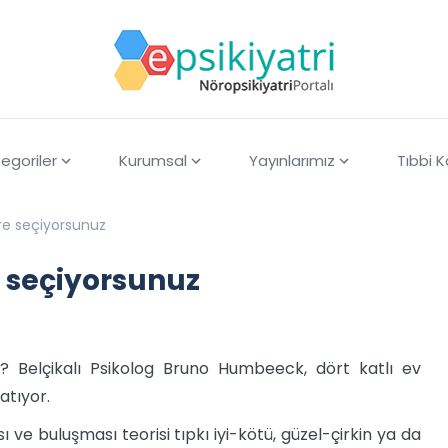
egoriler
Kurumsal
Yayınlarımız
Tıbbi 
inizi neye göre seçiyorsunuz
re seçiyorsunuz
uz? Belçikalı Psikolog Bruno Humbeeck, dört katlı ev
atıyor.
ve buluşması teorisi tıpkı iyi-kötü, güzel-çirkin ya da