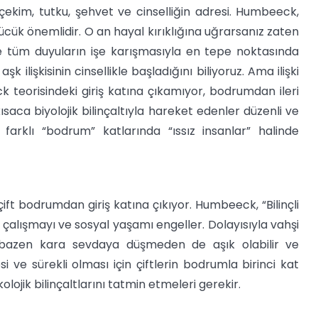
 çekim, tutku, şehvet ve cinselliğin adresi. Humbeeck,
öpücük önemlidir. O an hayal kırıklığına uğrarsanız zaten
 tüm duyuların işe karışmasıyla en tepe noktasında
 ilişkisinin cinsellikle başladığını biliyoruz. Ama ilişki
teorisindeki giriş katına çıkamıyor, bodrumdan ileri
aca biyolojik bilinçaltıyla hareket edenler düzenli ve
 farklı “bodrum” katlarında “ıssız insanlar” halinde
ift bodrumdan giriş katına çıkıyor. Humbeeck, “Bilinçli
çalışmayı ve sosyal yaşamı engeller. Dolayısıyla vahşi
ler bazen kara sevdaya düşmeden de aşık olabilir ve
i ve sürekli olması için çiftlerin bodrumla birinci kat
olojik bilinçaltlarını tatmin etmeleri gerekir.