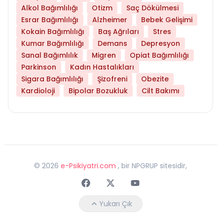
Alkol Bağımlılığı
Otizm
Saç Dökülmesi
Esrar Bağımlılığı
Alzheimer
Bebek Gelişimi
Kokain Bağımlılığı
Baş Ağrıları
Stres
Kumar Bağımlılığı
Demans
Depresyon
Sanal Bağımlılık
Migren
Opiat Bağımlılığı
Parkinson
Kadın Hastalıkları
Sigara Bağımlılığı
Şizofreni
Obezite
Kardioloji
Bipolar Bozukluk
Cilt Bakımı
©
2026
e-Psikiyatri.com
, bir NPGRUP sitesidir,
Faceebok
Twitter
Youtube
Yukarı Çık