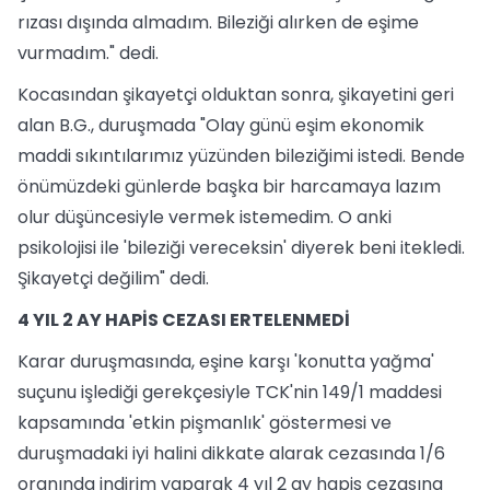
rızası dışında almadım. Bileziği alırken de eşime
vurmadım." dedi.
Kocasından şikayetçi olduktan sonra, şikayetini geri
alan B.G., duruşmada "Olay günü eşim ekonomik
maddi sıkıntılarımız yüzünden bileziğimi istedi. Bende
önümüzdeki günlerde başka bir harcamaya lazım
olur düşüncesiyle vermek istemedim. O anki
psikolojisi ile 'bileziği vereceksin' diyerek beni itekledi.
Şikayetçi değilim" dedi.
4 YIL 2 AY HAPİS CEZASI ERTELENMEDİ
Karar duruşmasında, eşine karşı 'konutta yağma'
suçunu işlediği gerekçesiyle TCK'nin 149/1 maddesi
kapsamında 'etkin pişmanlık' göstermesi ve
duruşmadaki iyi halini dikkate alarak cezasında 1/6
oranında indirim yaparak 4 yıl 2 ay hapis cezasına