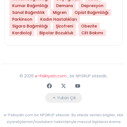
Kumar Bağımlılığı
Demans
Depresyon
Sanal Bağımlılık
Migren
Opiat Bağımlılığı
Parkinson
Kadın Hastalıkları
Sigara Bağımlılığı
Şizofreni
Obezite
Kardioloji
Bipolar Bozukluk
Cilt Bakımı
©
2026
e-Psikiyatri.com
, bir NPGRUP sitesidir,
Faceebok
Twitter
Youtube
Yukarı Çık
e-Psikiyatri.com bir NPGRUP sitesidir. Bu sitede verilen bilgiler, site
ziyaretçilerinin/hastaların hekimleriyle mevcut ilişkilerini ikame