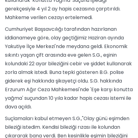
kullanarak 'Konutta Yağma' Suçunu işlediği
gerekçesiyle 4 yıl 2 ay hapis cezasına çarptırıldı.
Mahkeme verilen cezayı ertelemedi.
Cumhuriyet Başsavcılığı tarafından hazırlanan
iddianameye göre, olay geçtiğimiz Haziran ayında
Yakutiye İlçe Merkezi'nde meydana geldi. Ekonomik
sıkıntı yaşan çift arasında eve gelen S.G., eşinin
kolundaki 22 ayar bileziğini cebir ve şiddet kullanarak
zorla almak istedi. Buna tepki gösteren B.G. polise
giderek eşi hakkında şikayetçi oldu. S.G. hakkında
Erzurum Ağır Ceza Mahkemesi'nde 'Eşe karşı konutta
yağma' suçundan 10 yıla kadar hapis cezası istemi ile
dava açıldı.
Suçlamaları kabul etmeyen S.G.,"Olay günü eşimden
bileziği istedim. Kendisi bileziği rızası ile kolundan
çıkararak bana verdi. Ben kesinlikle eşimin bileziğini