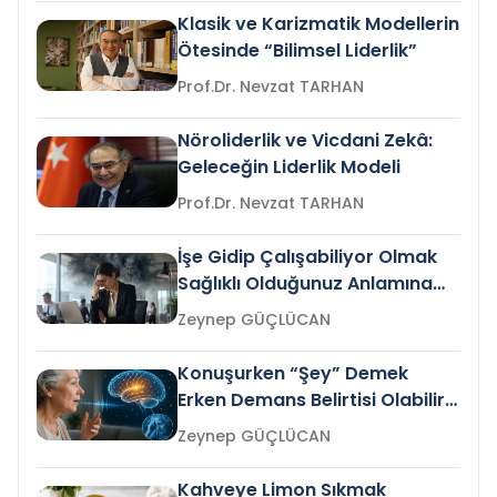
Klasik ve Karizmatik Modellerin
Ötesinde “Bilimsel Liderlik”
Prof.Dr. Nevzat TARHAN
Nöroliderlik ve Vicdani Zekâ:
Geleceğin Liderlik Modeli
Prof.Dr. Nevzat TARHAN
İşe Gidip Çalışabiliyor Olmak
Sağlıklı Olduğunuz Anlamına
Gelir mi?
Zeynep GÜÇLÜCAN
Konuşurken “Şey” Demek
Erken Demans Belirtisi Olabilir
mi?
Zeynep GÜÇLÜCAN
Kahveye Limon Sıkmak