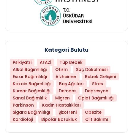
Kategori Bulutu
Psikiyatri
AFAZİ
Tüp Bebek
Alkol Bağımlılığı
Otizm
Saç Dökülmesi
Esrar Bağımlılığı
Alzheimer
Bebek Gelişimi
Kokain Bağımlılığı
Baş Ağrıları
Stres
Kumar Bağımlılığı
Demans
Depresyon
Sanal Bağımlılık
Migren
Opiat Bağımlılığı
Parkinson
Kadın Hastalıkları
Sigara Bağımlılığı
Şizofreni
Obezite
Kardioloji
Bipolar Bozukluk
Cilt Bakımı