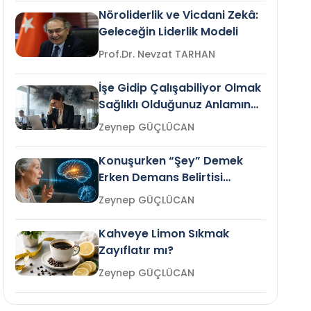
Nöroliderlik ve Vicdani Zekâ:
Geleceğin Liderlik Modeli
Prof.Dr. Nevzat TARHAN
İşe Gidip Çalışabiliyor Olmak
Sağlıklı Olduğunuz Anlamına
Gelir mi?
Zeynep GÜÇLÜCAN
Konuşurken “Şey” Demek
Erken Demans Belirtisi
Olabilir mi?
Zeynep GÜÇLÜCAN
Kahveye Limon Sıkmak
Zayıflatır mı?
Zeynep GÜÇLÜCAN