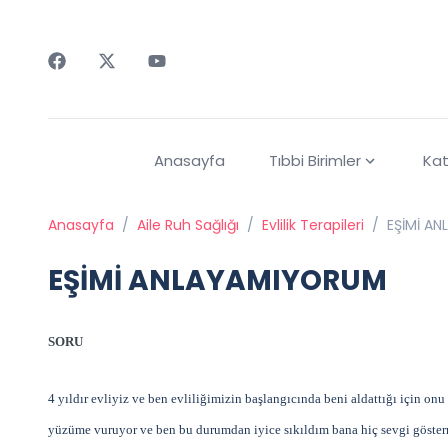
Faceebok
Twitter
Youtube
Anasayfa
Tıbbi Birimler
Kat
Anasayfa
/
Aile Ruh Sağlığı
/
Evlilik Terapileri
/
EŞİMİ A
EŞİMİ ANLAYAMIYORUM
SORU
4 yıldır evliyiz ve ben evliliğimizin başlangıcında beni aldattığı için on
yüzüme vuruyor ve ben bu durumdan iyice sıkıldım bana hiç sevgi göster