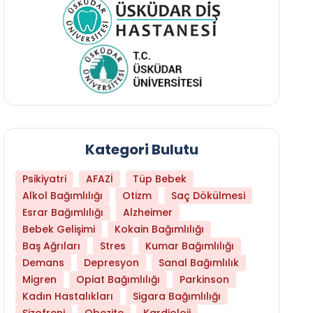
Kategori Bulutu
Psikiyatri
AFAZİ
Tüp Bebek
Alkol Bağımlılığı
Otizm
Saç Dökülmesi
Esrar Bağımlılığı
Alzheimer
Bebek Gelişimi
Kokain Bağımlılığı
Baş Ağrıları
Stres
Kumar Bağımlılığı
Libido Yüksekliği
Demans
Depresyon
Sanal Bağımlılık
Migren
Opiat Bağımlılığı
Parkinson
Kadın Hastalıkları
Sigara Bağımlılığı