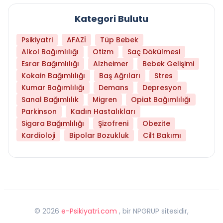
Kategori Bulutu
Psikiyatri
AFAZİ
Tüp Bebek
Alkol Bağımlılığı
Otizm
Saç Dökülmesi
Esrar Bağımlılığı
Alzheimer
Bebek Gelişimi
Kokain Bağımlılığı
Baş Ağrıları
Stres
Kumar Bağımlılığı
Demans
Depresyon
Sanal Bağımlılık
Migren
Opiat Bağımlılığı
Parkinson
Kadın Hastalıkları
Sigara Bağımlılığı
Şizofreni
Obezite
Kardioloji
Bipolar Bozukluk
Cilt Bakımı
©
2026
e-Psikiyatri.com
, bir NPGRUP sitesidir,