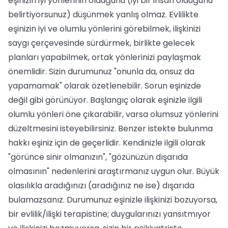
eşinizin iyi yönlerinin olduğunu (iyi bir insan olduğunu
belirtiyorsunuz) düşünmek yanlış olmaz. Evlilikte
eşinizin iyi ve olumlu yönlerini görebilmek, ilişkinizi
saygı çerçevesinde sürdürmek, birlikte gelecek
planları yapabilmek, ortak yönlerinizi paylaşmak
önemlidir. Sizin durumunuz "onunla da, onsuz da
yapamamak" olarak özetlenebilir. Sorun eşinizde
değil gibi görünüyor. Başlangıç olarak eşinizle ilgili
olumlu yönleri öne çıkarabilir, varsa olumsuz yönlerini
düzeltmesini isteyebilirsiniz. Benzer istekte bulunma
hakkı eşiniz için de geçerlidir. Kendinizle ilgili olarak
"görünce sinir olmanızın", "gözünüzün dışarıda
olmasının" nedenlerini araştırmanız uygun olur. Büyük
olasılıkla aradığınızı (aradığınız ne ise) dışarıda
bulamazsanız. Durumunuz eşinizle ilişkinizi bozuyorsa,
bir evlilik/ilişki terapistine; duygularınızı yansıtmıyor