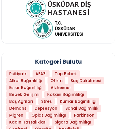
Kategori Bulutu
Psikiyatri
AFAZİ
Tüp Bebek
Alkol Bağımlılığı
Otizm
Saç Dökülmesi
Esrar Bağımlılığı
Alzheimer
Bebek Gelişimi
Kokain Bağımlılığı
Baş Ağrıları
Stres
Kumar Bağımlılığı
Hangi Yaşta Hangi Testi Yaptırmanız Gerekt
Demans
Depresyon
Sanal Bağımlılık
Migren
Opiat Bağımlılığı
Parkinson
Kadın Hastalıkları
Sigara Bağımlılığı