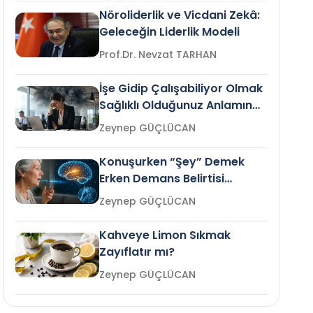
Nöroliderlik ve Vicdani Zekâ:
Geleceğin Liderlik Modeli
Prof.Dr. Nevzat TARHAN
İşe Gidip Çalışabiliyor Olmak
Sağlıklı Olduğunuz Anlamına
Gelir mi?
Zeynep GÜÇLÜCAN
Konuşurken “Şey” Demek
Erken Demans Belirtisi
Olabilir mi?
Zeynep GÜÇLÜCAN
Kahveye Limon Sıkmak
Zayıflatır mı?
Zeynep GÜÇLÜCAN