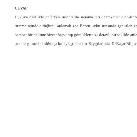
CEVAP
Uykuya özellikle dalarken insanlarda sıçrama tarzı hareketler olabilir v
titreme içinde olduğunu anlamak zor. Bazen uyku sırasında geçirilen epi
beraber bir hekime bizzat başvurup gördüklerinizi detaylı bir şekilde a
sonuca gitmesini oldukça kolaylaştıracaktır. Saygılarımla. Dr.Başar Bilgiç