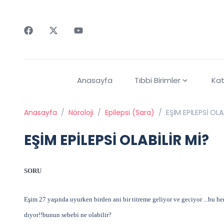
Faceebok
Twitter
Youtube
Anasayfa
Tıbbi Birimler
Kat
Anasayfa
/
Nöroloji
/
Epilepsi (Sara)
/
EŞİM EPİLEPSİ OLA
EŞİM EPİLEPSİ OLABİLİR Mİ?
SORU
Eşim 27 yaşında uyurken birden ani bir titreme geliyor ve geciyor ...bu he
dıyor!!bunun sebebi ne olabilir?