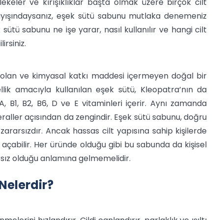
keler ve kırışıklıklar başta olmak üzere birçok cilt
arayışındaysanız, eşek sütü sabunu mutlaka denemeniz
sütü sabunu ne işe yarar, nasıl kullanılır ve hangi cilt
irsiniz.
 olan ve kimyasal katkı maddesi içermeyen doğal bir
lik amacıyla kullanılan eşek sütü, Kleopatra’nın da
A, B1, B2, B6, D ve E vitaminleri içerir. Aynı zamanda
aller açısından da zengindir. Eşek sütü sabunu, doğru
e zararsızdır. Ancak hassas cilt yapısına sahip kişilerde
 açabilir. Her üründe olduğu gibi bu sabunda da kişisel
arsız olduğu anlamına gelmemelidir.
Nelerdir?