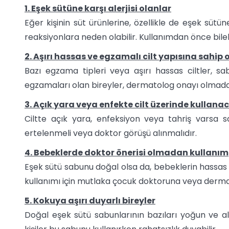
1. Eşek sütüne karşı alerjisi olanlar
Eğer kişinin süt ürünlerine, özellikle de eşek sütüne 
reaksiyonlara neden olabilir. Kullanımdan önce bilek 
2. Aşırı hassas ve egzamalı cilt yapısına sahip 
Bazı egzama tipleri veya aşırı hassas ciltler, sab
egzamaları olan bireyler, dermatolog onayı olmad
3. Açık yara veya enfekte cilt üzerinde kullana
Ciltte açık yara, enfeksiyon veya tahriş varsa s
ertelenmeli veya doktor görüşü alınmalıdır.
4. Bebeklerde doktor önerisi olmadan kullanım
Eşek sütü sabunu doğal olsa da, bebeklerin hassas c
kullanımı için mutlaka çocuk doktoruna veya dermat
5. Kokuya aşırı duyarlı bireyler
Doğal eşek sütü sabunlarının bazıları yoğun ve alı