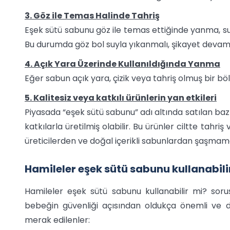
3. Göz ile Temas Halinde Tahriş
Eşek sütü sabunu göz ile temas ettiğinde yanma, sulan
Bu durumda göz bol suyla yıkanmalı, şikayet devam 
4. Açık Yara Üzerinde Kullanıldığında Yanma
Eğer sabun açık yara, çizik veya tahriş olmuş bir böl
5. Kalitesiz veya katkılı ürünlerin yan etkileri
Piyasada “eşek sütü sabunu” adı altında satılan baz
katkılarla üretilmiş olabilir. Bu ürünler ciltte tahriş
üreticilerden ve doğal içerikli sabunlardan şaşmam
Hamileler eşek sütü sabunu kullanabili
Hamileler eşek sütü sabunu kullanabilir mi? sor
bebeğin güvenliği açısından oldukça önemli ve d
merak edilenler: