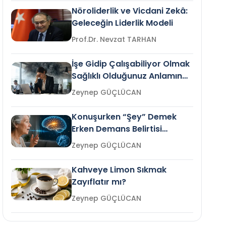
Nöroliderlik ve Vicdani Zekâ:
Geleceğin Liderlik Modeli
Prof.Dr. Nevzat TARHAN
İşe Gidip Çalışabiliyor Olmak
Sağlıklı Olduğunuz Anlamına
Gelir mi?
Zeynep GÜÇLÜCAN
Konuşurken “Şey” Demek
Erken Demans Belirtisi
Olabilir mi?
Zeynep GÜÇLÜCAN
Kahveye Limon Sıkmak
Zayıflatır mı?
Zeynep GÜÇLÜCAN