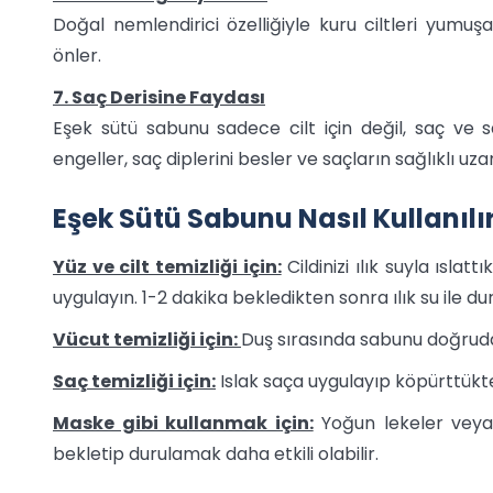
Doğal nemlendirici özelliğiyle kuru ciltleri yumuş
önler.
7. Saç Derisine Faydası
Eşek sütü sabunu sadece cilt için değil, saç ve s
engeller, saç diplerini besler ve saçların sağlıklı uz
Eşek Sütü Sabunu Nasıl Kullanılı
Yüz ve cilt temizliği için:
Cildinizi ılık suyla ısl
uygulayın. 1-2 dakika bekledikten sonra ılık su ile du
Vücut temizliği için:
Duş sırasında sabunu doğrudan
Saç temizliği için:
Islak saça uygulayıp köpürttükten
Maske gibi kullanmak için:
Yoğun lekeler veya
bekletip durulamak daha etkili olabilir.