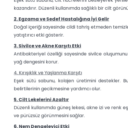
Eşek sütü sabunu, cilt hücrelerini besleyerek yenilenme
kazandırır. Düzenli kullanımda sağlıklı bir cilt görü
2. Egzama ve Sedef Hastalığına İyi Gelir
Doğal içeriği sayesinde cildi tahriş etmeden temizl
yatıştırıcı etki gösterir.
3. Sivilce ve Akne Karşıtı Etki
Antibakteriyel özelliği sayesinde sivilce oluşumun
yağ dengesini korur.
4. Kırışıklık ve Yaşlanma Karşıtı
Eşek sütü sabunu, kolajen üretimini destekler. B
belirtilerinin gecikmesine yardımcı olur.
5. Cilt Lekelerini Azaltır
Düzenli kullanımda güneş lekesi, akne izi ve renk eşit
ve pürüzsüz görünmesini sağlar.
6. Nem Dengeleyici Etki