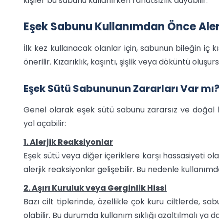
kişiler bu sabunu kullanırken rahatsızlık duyabilir.
Eşek Sabunu Kullanımdan Önce Alerj
İlk kez kullanacak olanlar için, sabunun bileğin iç
önerilir. Kızarıklık, kaşıntı, şişlik veya döküntü oluş
Eşek Sütü Sabununun Zararları Var mı
Genel olarak eşek sütü sabunu zararsız ve doğal b
yol açabilir:
1. Alerjik Reaksiyonlar
Eşek sütü veya diğer içeriklere karşı hassasiyeti olan
alerjik reaksiyonlar gelişebilir. Bu nedenle kullan
2. Aşırı Kuruluk veya Gerginlik Hissi
Bazı cilt tiplerinde, özellikle çok kuru ciltlerde, s
olabilir. Bu durumda kullanım sıklığı azaltılmalı ya 