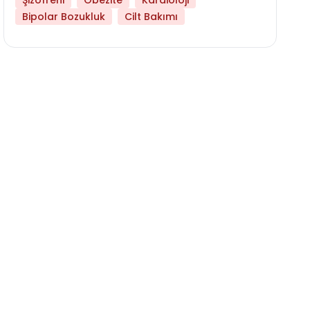
Şizofreni
Obezite
Kardioloji
Bipolar Bozukluk
Cilt Bakımı