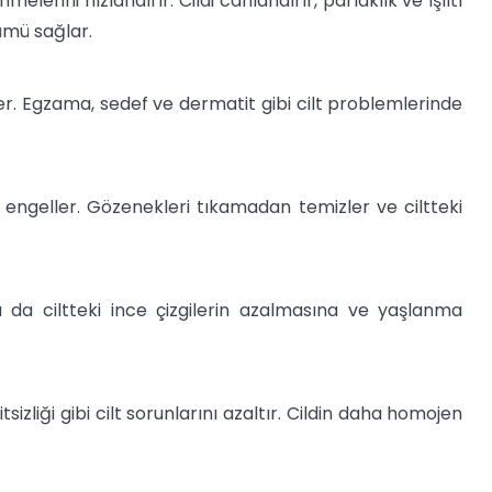
lerini hızlandırır. Cildi canlandırır, parlaklık ve ışıltı
nümü sağlar.
er. Egzama, sedef ve dermatit gibi cilt problemlerinde
u engeller. Gözenekleri tıkamadan temizler ve ciltteki
u da ciltteki ince çizgilerin azalmasına ve yaşlanma
sizliği gibi cilt sorunlarını azaltır. Cildin daha homojen