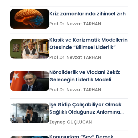
Kriz zamanlarında zihinsel zırh
Prof.Dr. Nevzat TARHAN
Klasik ve Karizmatik Modellerin
Ötesinde “Bilimsel Liderlik”
Prof.Dr. Nevzat TARHAN
Nöroliderlik ve Vicdani Zekâ:
Geleceğin Liderlik Modeli
Prof.Dr. Nevzat TARHAN
İşe Gidip Çalışabiliyor Olmak
Sağlıklı Olduğunuz Anlamına
Gelir mi?
Zeynep GÜÇLÜCAN
Konuşurken “Şey” Demek