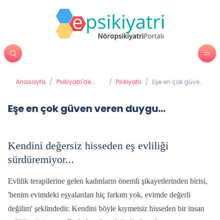
Anasayfa
/
Psikiyatri'de
/
Psikiyatri
/
Eşe en çok güven
Tedavi
veren duygu...
Yöntemleri
Eşe en çok güven veren duygu...
Kendini değersiz hisseden eş evliliği
sürdüremiyor...
Evlilik terapilerine gelen kadınların önemli şikayetlerinden birisi,
'benim evimdeki eşyalardan hiç farkım yok, evimde değerli
değilim' şeklindedir. Kendini böyle kıymetsiz hisseden bir insan