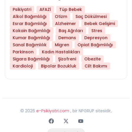
Psikiyatri
AFAZİ
Tüp Bebek
Alkol Bağımlılığı
Otizm
Saç Dökülmesi
Esrar Bağımlılığı
Alzheimer
Bebek Gelişimi
Kokain Bağımlılığı
Baş Ağrıları
Stres
Kumar Bağımlılığı
Demans
Depresyon
Sanal Bağımlılık
Migren
Opiat Bağımlılığı
Parkinson
Kadın Hastalıkları
Sigara Bağımlılığı
Şizofreni
Obezite
Kardioloji
Bipolar Bozukluk
Cilt Bakımı
©
2026
e-Psikiyatri.com
, bir NPGRUP sitesidir,
Faceebok
Twitter
Youtube