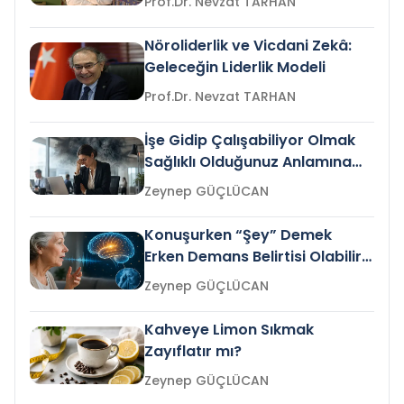
Prof.Dr. Nevzat TARHAN
Nöroliderlik ve Vicdani Zekâ:
Geleceğin Liderlik Modeli
Prof.Dr. Nevzat TARHAN
İşe Gidip Çalışabiliyor Olmak
Sağlıklı Olduğunuz Anlamına
Gelir mi?
Zeynep GÜÇLÜCAN
Konuşurken “Şey” Demek
Erken Demans Belirtisi Olabilir
mi?
Zeynep GÜÇLÜCAN
Kahveye Limon Sıkmak
Zayıflatır mı?
Zeynep GÜÇLÜCAN