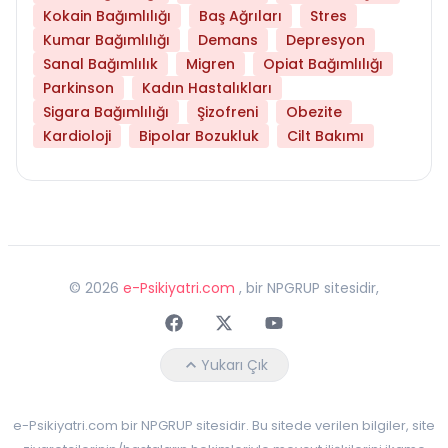
Kokain Bağımlılığı
Baş Ağrıları
Stres
Kumar Bağımlılığı
Demans
Depresyon
Sanal Bağımlılık
Migren
Opiat Bağımlılığı
Parkinson
Kadın Hastalıkları
Sigara Bağımlılığı
Şizofreni
Obezite
Kardioloji
Bipolar Bozukluk
Cilt Bakımı
©
2026
e-Psikiyatri.com
, bir NPGRUP sitesidir,
Faceebok
Twitter
Youtube
Yukarı Çık
e-Psikiyatri.com bir NPGRUP sitesidir. Bu sitede verilen bilgiler, site