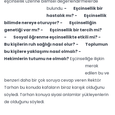
eşcinsellik üzerine bilimsel değerlendirmelerde
bulundu.
- Eşcinsellik bir
hastalık mı?
- Eşcinsellik
bilimde nereye oturuyor?
- Eşcinselliğin
genetiği var mı?
- Eşcinsellik bir tercih mi?
- Sosyal öğrenme eşcinsellikte etkili mi?
-
Bu kişilerin ruh sağlığı nasıl olur?
- Toplumun
bu kişilere yaklaşımı nasıl olmalı?
-
Hekimlerin tutumu ne olmalı?
Eşcinselliğe ilişkin
merak
edilen bu ve
benzeri daha bir çok soruya cevap veren Rektör
Tarhan bu konuda kafaların biraz karışık olduğunu
söyledi. Tarhan konuya siyasi anlamlar yükleyenlerin
de olduğunu söyledi.