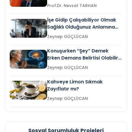
Prof.Dr. Nevzat TARHAN
İşe Gidip Çalışabiliyor Olmak
Sağlıklı Olduğunuz Anlamına
Gelir mi?
Zeynep GÜÇLÜCAN
Konuşurken “Şey” Demek
Erken Demans Belirtisi Olabilir
mi?
Zeynep GÜÇLÜCAN
Kahveye Limon Sıkmak
Zayıflatır mı?
Zeynep GÜÇLÜCAN
Sosyal Sorumluluk Projeleri