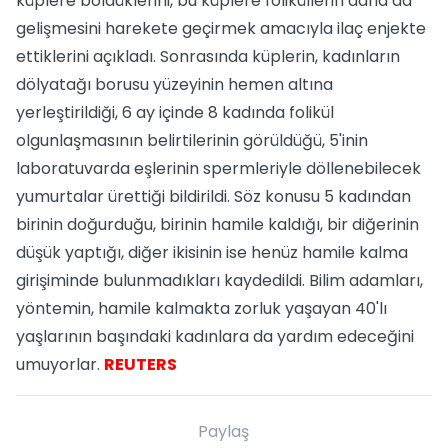
küplere böldüklerini, bu küplere foliküllerin daha da
gelişmesini harekete geçirmek amacıyla ilaç enjekte
ettiklerini açıkladı. Sonrasında küplerin, kadınların
dölyatağı borusu yüzeyinin hemen altına
yerleştirildiği, 6 ay içinde 8 kadında folikül
olgunlaşmasının belirtilerinin görüldüğü, 5'inin
laboratuvarda eşlerinin spermleriyle döllenebilecek
yumurtalar ürettiği bildirildi. Söz konusu 5 kadından
birinin doğurduğu, birinin hamile kaldığı, bir diğerinin
düşük yaptığı, diğer ikisinin ise henüz hamile kalma
girişiminde bulunmadıkları kaydedildi. Bilim adamları,
yöntemin, hamile kalmakta zorluk yaşayan 40'lı
yaşlarının başındaki kadınlara da yardım edeceğini
umuyorlar.
REUTERS
Paylaş