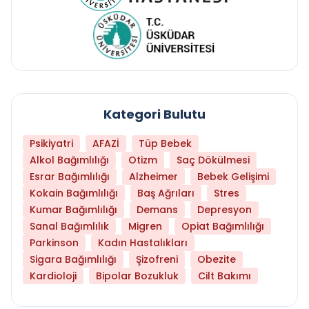
Kategori Bulutu
Psikiyatri
AFAZİ
Tüp Bebek
Alkol Bağımlılığı
Otizm
Saç Dökülmesi
Esrar Bağımlılığı
Alzheimer
Bebek Gelişimi
Kokain Bağımlılığı
Baş Ağrıları
Stres
Kumar Bağımlılığı
Demans
Depresyon
Sanal Bağımlılık
Migren
Opiat Bağımlılığı
Parkinson
Kadın Hastalıkları
Sigara Bağımlılığı
Şizofreni
Obezite
Kardioloji
Bipolar Bozukluk
Cilt Bakımı